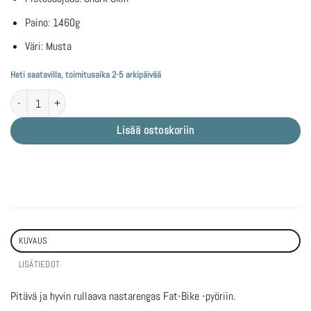
Paino: 1460g
Väri: Musta
Heti saatavilla, toimitusaika 2-5 arkipäivää
Nastarengas 26" 120-559 CHAOYANG FAT-BIKE , (26x4.9), TR taitettava, musta m
Lisää ostoskoriin
KUVAUS
LISÄTIEDOT
Pitävä ja hyvin rullaava nastarengas Fat-Bike -pyöriin.