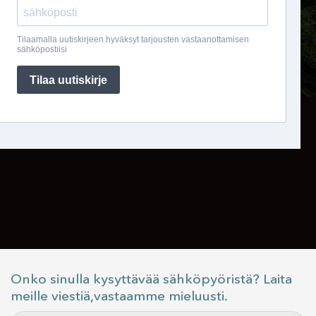
Onko sinulla kysyttävää sähköpyöristä? Laita
meille viestiä,vastaamme mieluusti.