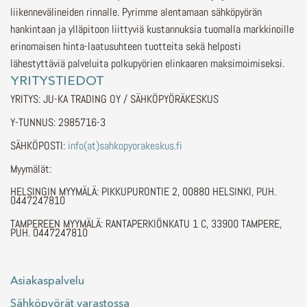
liikennevälineiden rinnalle.
Pyrimme alentamaan sähköpyörän
hankintaan ja ylläpitoon liittyviä kustannuksia tuomalla markkinoille
erinomaisen hinta-laatusuhteen tuotteita sekä helposti
lähestyttäviä palveluita polkupyörien elinkaaren maksimoimiseksi.
YRITYSTIEDOT
YRITYS: JU-KA TRADING OY / SÄHKÖPYÖRÄKESKUS
Y-TUNNUS: 2985716-3
SÄHKÖPOSTI:
info(at)sahkopyorakeskus.fi
Myymälät:
HELSINGIN MYYMÄLÄ: PIKKUPURONTIE 2, 00880 HELSINKI, PUH.
0447247810
TAMPEREEN MYYMÄLÄ: RANTAPERKIÖNKATU 1 C, 33900 TAMPERE,
PUH. 0447247810
Asiakaspalvelu
Sähköpyörät varastossa