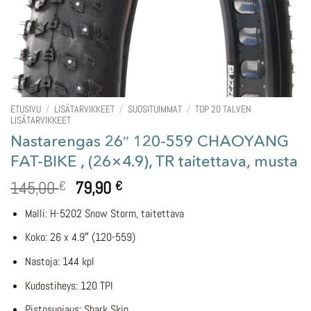
ETUSIVU
/
LISÄTARVIKKEET
/
SUOSITUIMMAT
/
TOP 20 TALVEN
LISÄTARVIKKEET
Nastarengas 26″ 120-559 CHAOYANG
FAT-BIKE , (26×4.9), TR taitettava, musta
Alkuperäinen
Nykyinen
145,00
79,90
€
€
hinta
hinta
Malli: H-5202 Snow Storm, taitettava
oli:
on:
145,00 €.
79,90 €.
Koko: 26 x 4.9″ (120-559)
Nastoja: 144 kpl
Kudostiheys: 120 TPI
Pistosuojaus: Shark Skin