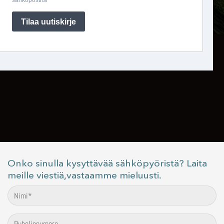
Onko sinulla kysyttävää sähköpyöristä? Laita
meille viestiä,vastaamme mieluusti.