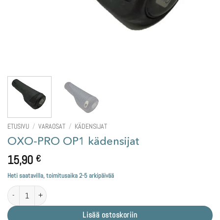
ETUSIVU
/
VARAOSAT
/
KÄDENSIJAT
OXO-PRO OP1 kädensijat
15,90
€
Heti saatavilla, toimitusaika 2-5 arkipäivää
OXO-PRO OP1 kädensijat määrä
Lisää ostoskoriin