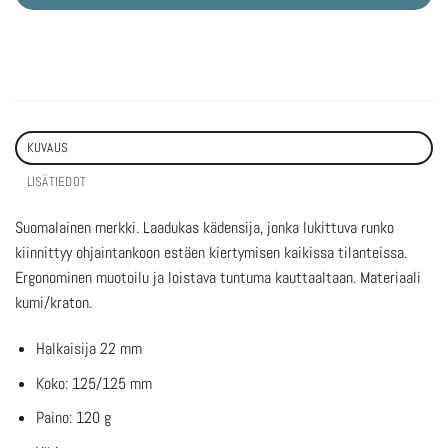
KUVAUS
LISÄTIEDOT
Suomalainen merkki. Laadukas kädensija, jonka lukittuva runko
kiinnittyy ohjaintankoon estäen kiertymisen kaikissa tilanteissa.
Ergonominen muotoilu ja loistava tuntuma kauttaaltaan. Materiaali
kumi/kraton.
Halkaisija 22 mm
Koko: 125/125 mm
Paino: 120 g