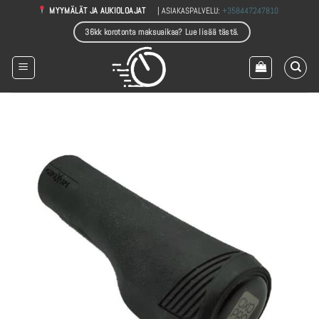
Skip
| ASIAKASPALVELU:
+358447247810
MYYMÄLÄT JA AUKIOLOAJAT
to
36kk korotonta maksuaikaa? Lue lisää tästä.
content