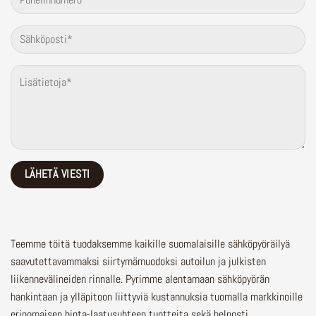
Teemme töitä tuodaksemme kaikille suomalaisille sähköpyöräilyä
saavutettavammaksi siirtymämuodoksi autoilun ja julkisten
liikennevälineiden rinnalle.
Pyrimme alentamaan sähköpyörän
hankintaan ja ylläpitoon liittyviä kustannuksia tuomalla markkinoille
erinomaisen hinta-laatusuhteen tuotteita sekä helposti