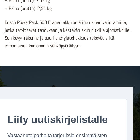
– Paino (netto): 2,57 kg
– Paino (brutto): 2,91 kg
Bosch PowerPack 500 Frame -akku on erinomainen valinta niille,
jotka tarvitsevat tehokkaan ja kestävän akun pitkille ajomatkoille.
Sen kevyt rakenne ja suuri energiatehokkuus tekevät siitä
erinomaisen kumppanin sähköpyöräilyyn.