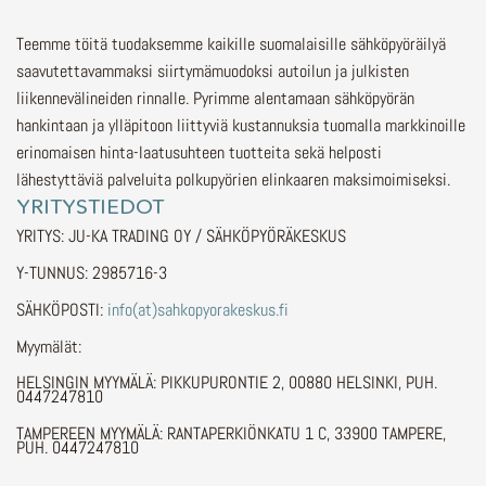
Teemme töitä tuodaksemme kaikille suomalaisille sähköpyöräilyä
saavutettavammaksi siirtymämuodoksi autoilun ja julkisten
liikennevälineiden rinnalle.
Pyrimme alentamaan sähköpyörän
hankintaan ja ylläpitoon liittyviä kustannuksia tuomalla markkinoille
erinomaisen hinta-laatusuhteen tuotteita sekä helposti
lähestyttäviä palveluita polkupyörien elinkaaren maksimoimiseksi.
YRITYSTIEDOT
YRITYS: JU-KA TRADING OY / SÄHKÖPYÖRÄKESKUS
Y-TUNNUS: 2985716-3
SÄHKÖPOSTI:
info(at)sahkopyorakeskus.fi
Myymälät:
HELSINGIN MYYMÄLÄ: PIKKUPURONTIE 2, 00880 HELSINKI, PUH.
0447247810
TAMPEREEN MYYMÄLÄ: RANTAPERKIÖNKATU 1 C, 33900 TAMPERE,
PUH. 0447247810