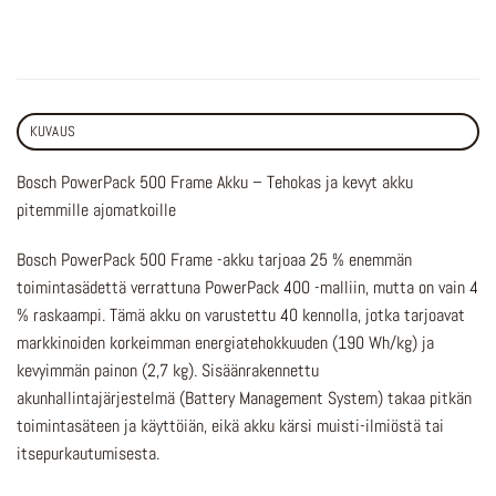
KUVAUS
Bosch PowerPack 500 Frame Akku – Tehokas ja kevyt akku
pitemmille ajomatkoille
Bosch PowerPack 500 Frame -akku tarjoaa 25 % enemmän
toimintasädettä verrattuna PowerPack 400 -malliin, mutta on vain 4
% raskaampi. Tämä akku on varustettu 40 kennolla, jotka tarjoavat
markkinoiden korkeimman energiatehokkuuden (190 Wh/kg) ja
kevyimmän painon (2,7 kg). Sisäänrakennettu
akunhallintajärjestelmä (Battery Management System) takaa pitkän
toimintasäteen ja käyttöiän, eikä akku kärsi muisti-ilmiöstä tai
itsepurkautumisesta.