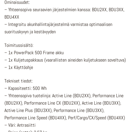
Ominaisuudet:
– Yhteensopiva seuraavien järjestelmien kanssa: BDU2XX, BDU3XX,
BDU4XX
– Integroitu akunhallintajärjestelmä varmistaa optimaalisen
suorituskyvyn ja kestävyyden
Toimitussisältö:
– 1x PowerPack 500 Frame akku
– 1x Kuljetuspakkaus (vaarallisten aineiden kuljetukseen soveltuva)
– 1x Käyttöohje
Tekniset tiedot:
– Kapasiteetti: 500 Wh
– Yhteensopiva tuotelinja: Active Line (BDU2XX), Performance Line
(BDU2XX), Performance Line CX (BDU2XX), Active Line (BDU3XX),
Active Line Plus (BDU3XX), Performance Line (BDU3XX),
Performance Line Speed (BDU4XX), Perf/Cargo/CX/Speed (BDU4XX)
– Väri: Antrasiitti