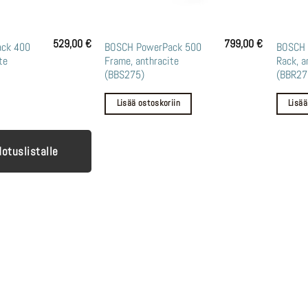
529,00
€
799,00
€
ck 400
BOSCH PowerPack 500
BOSCH 
te
Frame, anthracite
Rack, a
(BBS275)
(BBR27
Lisää ostoskoriin
Lisää
dotuslistalle