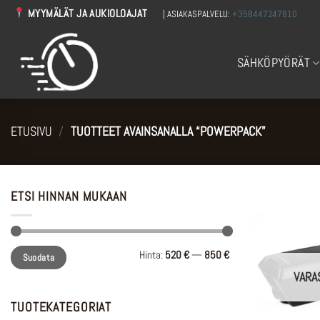
Skip
MYYMÄLÄT JA AUKIOLOAJAT
| ASIAKASPALVELU:
+358447247810
to
content
SÄHKÖPYÖRÄT
ETUSIVU
/
TUOTTEET AVAINSANALLA “POWERPACK”
ETSI HINNAN MUKAAN
Minimihinta
Maksimihinta
Hinta:
520 €
—
850 €
Suodata
VARA
TUOTEKATEGORIAT