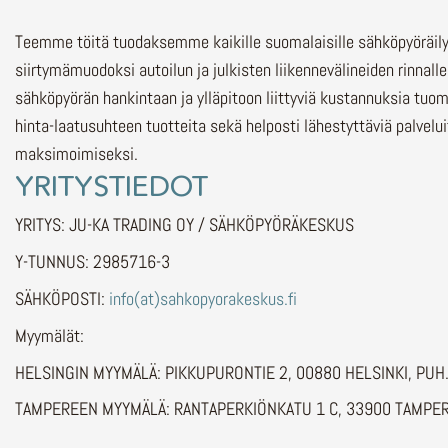
Teemme töitä tuodaksemme kaikille suomalaisille sähköpyöräi
siirtymämuodoksi autoilun ja julkisten liikennevälineiden rinnalle
sähköpyörän hankintaan ja ylläpitoon liittyviä kustannuksia tuo
hinta-laatusuhteen tuotteita sekä helposti lähestyttäviä palvelu
maksimoimiseksi.
YRITYSTIEDOT
YRITYS: JU-KA TRADING OY / SÄHKÖPYÖRÄKESKUS
Y-TUNNUS: 2985716-3
SÄHKÖPOSTI:
info(at)sahkopyorakeskus.fi
Myymälät:
HELSINGIN MYYMÄLÄ: PIKKUPURONTIE 2, 00880 HELSINKI, PU
TAMPEREEN MYYMÄLÄ: RANTAPERKIÖNKATU 1 C, 33900 TAMPER