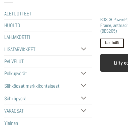
ALETUOTTEET
BOSCH PowerPa
Frame, anthraci
HUOLTO
(BBS265)
LAHJAKORTTI
Lue lisää
LISÄTARVIKKEET
PALVELUT
Liity o
Polkupyörät
Sähköosat merkkikohtaisesti
Sähköpyörä
VARAOSAT
Yleinen