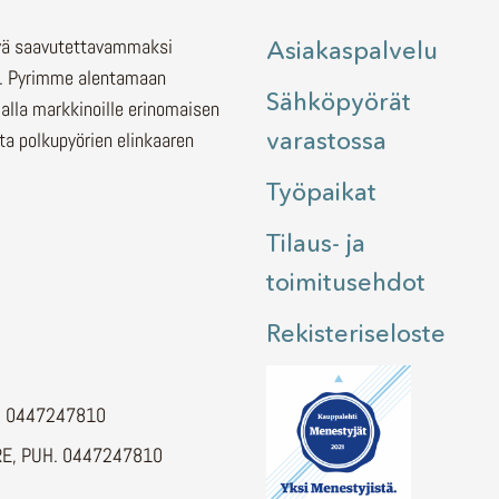
lyä saavutettavammaksi
Asiakaspalvelu
.
Pyrimme alentamaan
Sähköpyörät
malla markkinoille erinomaisen
varastossa
ita polkupyörien elinkaaren
Työpaikat
Tilaus- ja
toimitusehdot
Rekisteriseloste
H. 0447247810
E, PUH. 0447247810