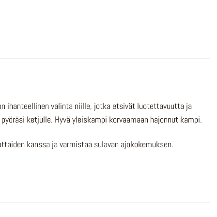
nteellinen valinta niille, jotka etsivät luotettavuutta ja
n pyöräsi ketjulle. Hyvä yleiskampi korvaamaan hajonnut kampi.
attaiden kanssa ja varmistaa sulavan ajokokemuksen.