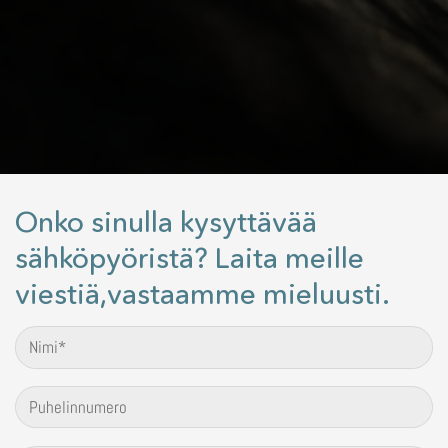
Onko sinulla kysyttävää
sähköpyöristä? Laita meille
viestiä,vastaamme mieluusti.