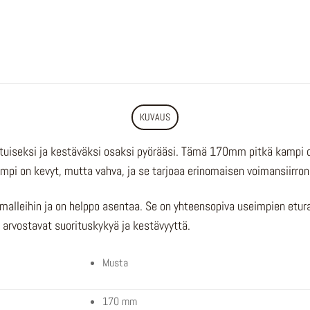
KUVAUS
eksi ja kestäväksi osaksi pyörääsi. Tämä 170mm pitkä kampi on iha
mpi on kevyt, mutta vahva, ja se tarjoaa erinomaisen voimansiirro
lleihin ja on helppo asentaa. Se on yhteensopiva useimpien etur
a arvostavat suorituskykyä ja kestävyyttä.
Musta
170 mm