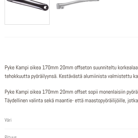
Pyke Kampi oikea 170mm 20mm offseton suunniteltu korkealaatuis
tehokkuutta pyöräilyynsä. Kestävästä alumiinista valmistettu ka
Pyke Kampi oikea 170mm 20mm offset sopii monenlaisiin pyöräma
Täydellinen valinta sekä maantie- että maastopyöräilijöille, jotk
Väri
Pituus