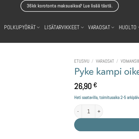
36kk korotonta maksuaikaa? Lue lisää tästä.
POLKUPYÖRÄT
LISÄTARVIKKEET
VARAOSAT
HUOLTO
ETUSIVU
/
VARAOSAT
/
VOIMANSI
Pyke kampi oi
26,90
€
Heti saatavilla, toimitusaika 2-5 arkipäi
Pyke kampi oikea 170mm 20mm of