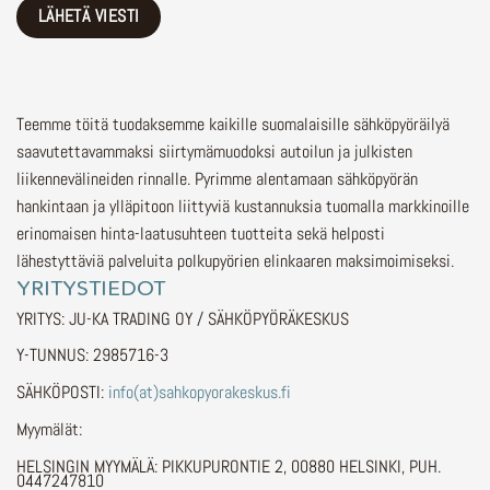
Teemme töitä tuodaksemme kaikille suomalaisille sähköpyöräilyä
saavutettavammaksi siirtymämuodoksi autoilun ja julkisten
liikennevälineiden rinnalle.
Pyrimme alentamaan sähköpyörän
hankintaan ja ylläpitoon liittyviä kustannuksia tuomalla markkinoille
erinomaisen hinta-laatusuhteen tuotteita sekä helposti
lähestyttäviä palveluita polkupyörien elinkaaren maksimoimiseksi.
YRITYSTIEDOT
YRITYS: JU-KA TRADING OY / SÄHKÖPYÖRÄKESKUS
Y-TUNNUS: 2985716-3
SÄHKÖPOSTI:
info(at)sahkopyorakeskus.fi
Myymälät:
HELSINGIN MYYMÄLÄ: PIKKUPURONTIE 2, 00880 HELSINKI, PUH.
0447247810