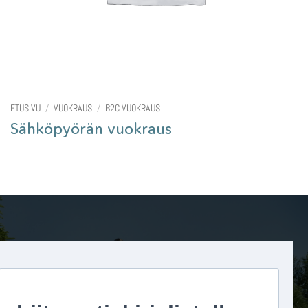
ETUSIVU
/
VUOKRAUS
/
B2C VUOKRAUS
Sähköpyörän vuokraus