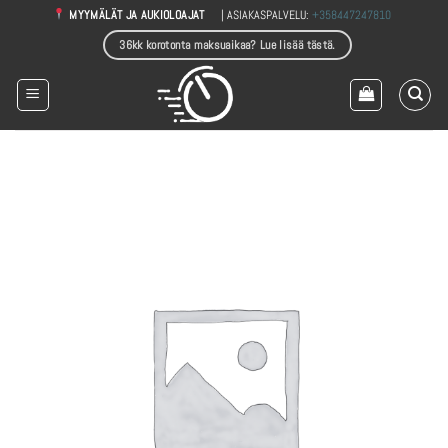
Skip
| ASIAKASPALVELU:
+358447247810
MYYMÄLÄT JA AUKIOLOAJAT
to
36kk korotonta maksuaikaa? Lue lisää tästä.
content