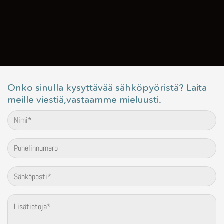
Onko sinulla kysyttävää sähköpyöristä? Laita
meille viestiä,vastaamme mieluusti.