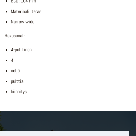
BCD: 104 mm
Materiaali: teräs
Narrow wide
Hakusanat:
4-pulttinen
4
neljä
pulttia
kiinnitys