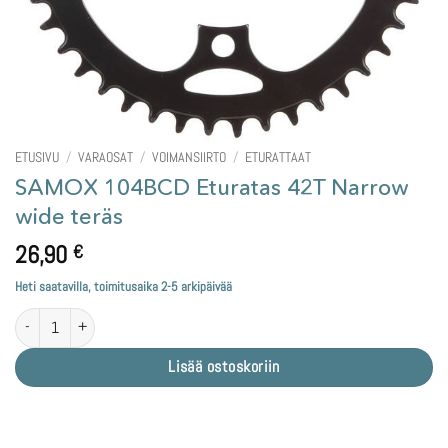
ETUSIVU
/
VARAOSAT
/
VOIMANSIIRTO
/
ETURATTAAT
SAMOX 104BCD Eturatas 42T Narrow
wide teräs
26,90
€
Heti saatavilla, toimitusaika 2-5 arkipäivää
SAMOX 104BCD Eturatas 42T Narrow wide teräs määrä
Lisää ostoskoriin