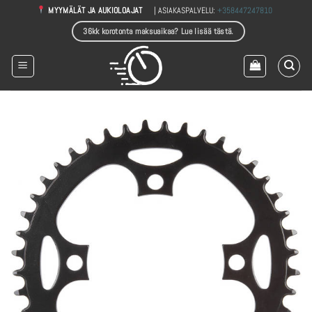
Skip
| ASIAKASPALVELU:
+358447247810
MYYMÄLÄT JA AUKIOLOAJAT
to
36kk korotonta maksuaikaa? Lue lisää tästä.
content