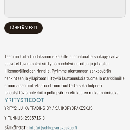
Teemme töitä tuodaksemme kaikille suomalaisille sähköpyöräilyä
saavutettavammaksi siirtymämuodoksi autoilun ja julkisten
liikennevälineiden rinnalle.
Pyrimme alentamaan sähköpyörän
hankintaan ja ylläpitoon liittyviä kustannuksia tuomalla markkinoille
erinomaisen hinta-laatusuhteen tuotteita sekä helposti
lähestyttäviä palveluita polkupyörien elinkaaren maksimoimiseksi.
YRITYSTIEDOT
YRITYS: JU-KA TRADING OY / SÄHKÖPYÖRÄKESKUS
Y-TUNNUS: 2985716-3
SÄHKÖPOSTI:
info(at)sahkopyorakeskus.fi