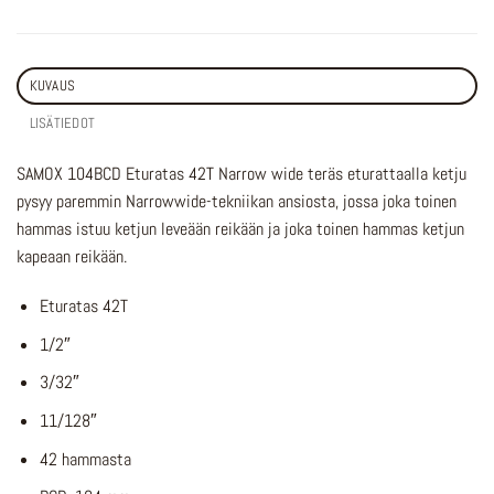
KUVAUS
LISÄTIEDOT
SAMOX 104BCD Eturatas 42T Narrow wide teräs eturattaalla ketju
pysyy paremmin Narrowwide-tekniikan ansiosta, jossa joka toinen
hammas istuu ketjun leveään reikään ja joka toinen hammas ketjun
kapeaan reikään.
Eturatas 42T
1/2″
3/32″
11/128″
42 hammasta