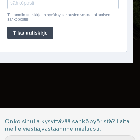
Onko sinulla kysyttävää sähköpyöristä? Laita
meille viestiä,vastaamme mieluusti.