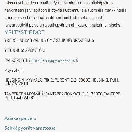
liikennevälineiden rinnalle.
Pyrimme alentamaan sähköpyörän
hankintaan ja ylläpitoon liittyviä kustannuksia tuomalla markkinoille
erinomaisen hinta-laatusuhteen tuotteita sekä helposti
lähestyttäviä palveluita polkupyörien elinkaaren maksimoimiseksi.
YRITYSTIEDOT
YRITYS: JU-KA TRADING OY / SÄHKÖPYÖRÄKESKUS
Y-TUNNUS: 2985716-3
SÄHKÖPOSTI:
info(at)sahkopyorakeskus.fi
Myymälät:
HELSINGIN MYYMÄLÄ: PIKKUPURONTIE 2, 00880 HELSINKI, PUH.
0447247810
TAMPEREEN MYYMÄLÄ: RANTAPERKIÖNKATU 1 C, 33900 TAMPERE,
PUH. 0447247810
Asiakaspalvelu
Sähköpyörät varastossa