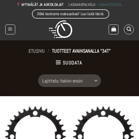
Skip
| ASIAKASPALVELU:
+358447247810
MYYMÄLÄT JA AUKIOLOAJAT
to
36kk korotonta maksuaikaa? Lue lisää tästä.
content
ETUSIVU
/
TUOTTEET AVAINSANALLA “34T”
SUODATA