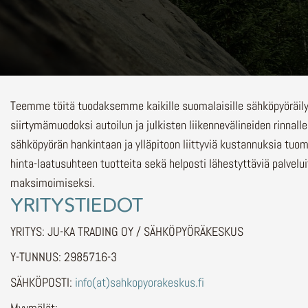
Teemme töitä tuodaksemme kaikille suomalaisille sähköpyöräi
siirtymämuodoksi autoilun ja julkisten liikennevälineiden rinnalle
sähköpyörän hankintaan ja ylläpitoon liittyviä kustannuksia tuo
hinta-laatusuhteen tuotteita sekä helposti lähestyttäviä palvelu
maksimoimiseksi.
YRITYSTIEDOT
YRITYS: JU-KA TRADING OY / SÄHKÖPYÖRÄKESKUS
Y-TUNNUS: 2985716-3
SÄHKÖPOSTI:
info(at)sahkopyorakeskus.fi
Myymälät: