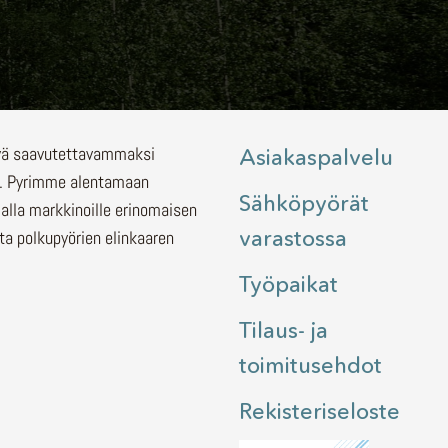
lyä saavutettavammaksi
Asiakaspalvelu
.
Pyrimme alentamaan
Sähköpyörät
malla markkinoille erinomaisen
varastossa
ita polkupyörien elinkaaren
Työpaikat
Tilaus- ja
toimitusehdot
Rekisteriseloste