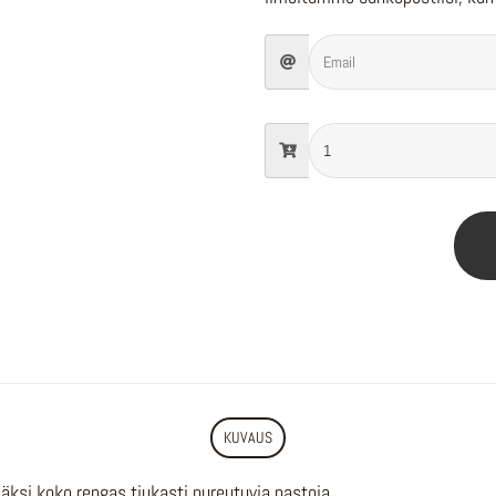
KUVAUS
isäksi koko rengas tiukasti pureutuvia nastoja.