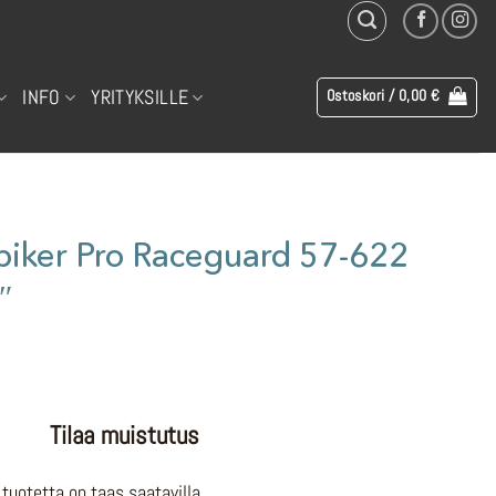
INFO
YRITYKSILLE
Ostoskori /
0,00
€
piker Pro Raceguard 57-622
″
Tilaa muistutus
tuotetta on taas saatavilla.