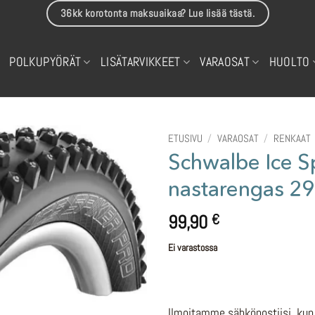
36kk korotonta maksuaikaa? Lue lisää tästä.
POLKUPYÖRÄT
LISÄTARVIKKEET
VARAOSAT
HUOLTO
ETUSIVU
/
VARAOSAT
/
RENKAAT
Schwalbe Ice S
nastarengas 29
99,90
€
Ei varastossa
Ilmoitamme sähköpostiisi, kun 