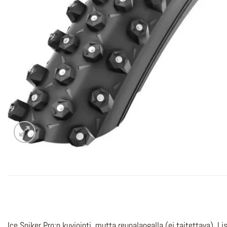
Ice Spiker Pro:n kuviointi, mutta reunalangalla (ei taitettava). L