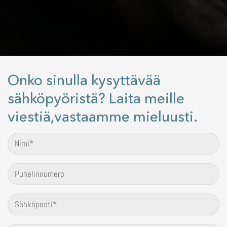
Onko sinulla kysyttävää
sähköpyöristä? Laita meille
viestiä,vastaamme mieluusti.