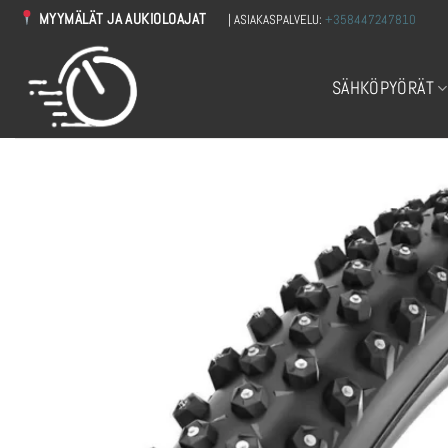
Skip
MYYMÄLÄT JA AUKIOLOAJAT
| ASIAKASPALVELU:
+358447247810
to
content
SÄHKÖPYÖRÄT