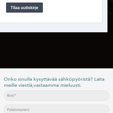
Onko sinulla kysyttävää sähköpyöristä? Laita
meille viestiä,vastaamme mieluusti.