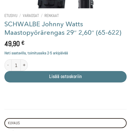
ETUSIVU
/
VARAOSAT
/
RENKAAT
SCHWALBE Johnny Watts
Maastopyörärengas 29″ 2,60″ (65-622)
49,90
€
Heti saatavilla, toimitusaika 2-5 arkipäivää
SCHWALBE Johnny Watts Maastopyörärengas 29" 2,60" (65-622) määrä
Lisää ostoskoriin
KUVAUS