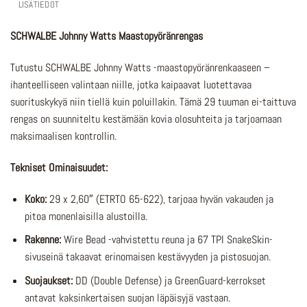
LISÄTIEDOT
SCHWALBE Johnny Watts Maastopyöränrengas
Tutustu SCHWALBE Johnny Watts -maastopyöränrenkaaseen –
ihanteelliseen valintaan niille, jotka kaipaavat luotettavaa
suorituskykyä niin tiellä kuin poluillakin. Tämä 29 tuuman ei-taittuva
rengas on suunniteltu kestämään kovia olosuhteita ja tarjoamaan
maksimaalisen kontrollin.
Tekniset Ominaisuudet:
Koko:
29 x 2,60″ (ETRTO 65-622), tarjoaa hyvän vakauden ja
pitoa monenlaisilla alustoilla.
Rakenne:
Wire Bead -vahvistettu reuna ja 67 TPI SnakeSkin-
sivuseinä takaavat erinomaisen kestävyyden ja pistosuojan.
Suojaukset:
DD (Double Defense) ja GreenGuard-kerrokset
antavat kaksinkertaisen suojan läpäisyjä vastaan.