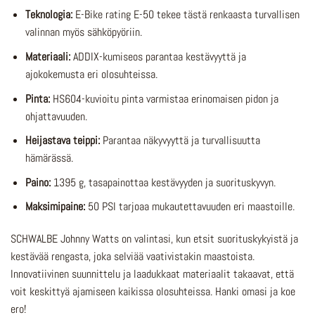
Teknologia:
E-Bike rating E-50 tekee tästä renkaasta turvallisen
valinnan myös sähköpyöriin.
Materiaali:
ADDIX-kumiseos parantaa kestävyyttä ja
ajokokemusta eri olosuhteissa.
Pinta:
HS604-kuvioitu pinta varmistaa erinomaisen pidon ja
ohjattavuuden.
Heijastava teippi:
Parantaa näkyvyyttä ja turvallisuutta
hämärässä.
Paino:
1395 g, tasapainottaa kestävyyden ja suorituskyvyn.
Maksimipaine:
50 PSI tarjoaa mukautettavuuden eri maastoille.
SCHWALBE Johnny Watts on valintasi, kun etsit suorituskykyistä ja
kestävää rengasta, joka selviää vaativistakin maastoista.
Innovatiivinen suunnittelu ja laadukkaat materiaalit takaavat, että
voit keskittyä ajamiseen kaikissa olosuhteissa. Hanki omasi ja koe
ero!