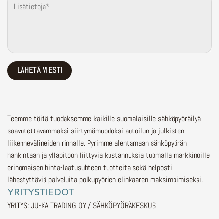
Teemme töitä tuodaksemme kaikille suomalaisille sähköpyöräilyä
saavutettavammaksi siirtymämuodoksi autoilun ja julkisten
liikennevälineiden rinnalle.
Pyrimme alentamaan sähköpyörän
hankintaan ja ylläpitoon liittyviä kustannuksia tuomalla markkinoille
erinomaisen hinta-laatusuhteen tuotteita sekä helposti
lähestyttäviä palveluita polkupyörien elinkaaren maksimoimiseksi.
YRITYSTIEDOT
YRITYS: JU-KA TRADING OY / SÄHKÖPYÖRÄKESKUS