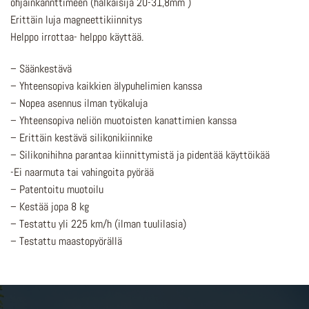
ohjainkannttimeen (halkaisija 20-31,8mm )
Erittäin luja magneettikiinnitys
Helppo irrottaa- helppo käyttää.
– Säänkestävä
– Yhteensopiva kaikkien älypuhelimien kanssa
– Nopea asennus ilman työkaluja
– Yhteensopiva neliön muotoisten kanattimien kanssa
– Erittäin kestävä silikonikiinnike
– Silikonihihna parantaa kiinnittymistä ja pidentää käyttöikää
-Ei naarmuta tai vahingoita pyörää
– Patentoitu muotoilu
– Kestää jopa 8 kg
– Testattu yli 225 km/h (ilman tuulilasia)
– Testattu maastopyörällä