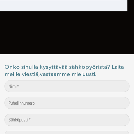
Onko sinulla kysyttävää sähköpyöristä? Laita
meille viestiä,vastaamme mieluusti.