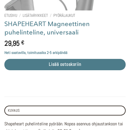
ETUSIVU
/
LISÄTARVIKKEET
/
PYÖRÄLAUKUT
SHAPEHEART Magneettinen
puhelinteline, universaali
29,95
€
Heti saatavilla, toimitusaika 2-5 arkipäivää
Lisää ostoskoriin
KUVAUS
Shapeheart puhelinteline pyörään. Nopea asennus ohjaustankoon tai