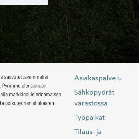
lyä saavutettavammaksi
Asiakaspalvelu
.
Pyrimme alentamaan
Sähköpyörät
malla markkinoille erinomaisen
varastossa
ita polkupyörien elinkaaren
Työpaikat
Tilaus- ja