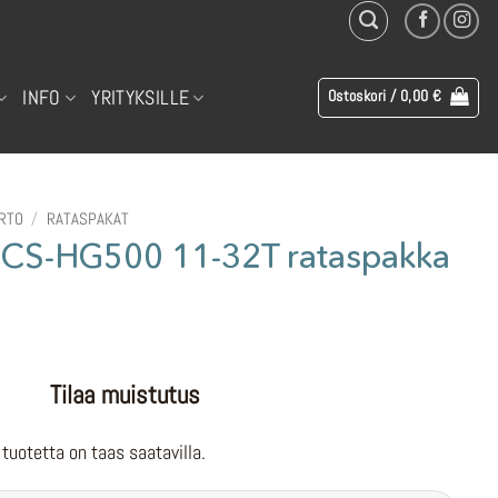
INFO
YRITYKSILLE
Ostoskori /
0,00
€
IRTO
/
RATASPAKAT
CS-HG500 11-32T rataspakka
Tilaa muistutus
tuotetta on taas saatavilla.