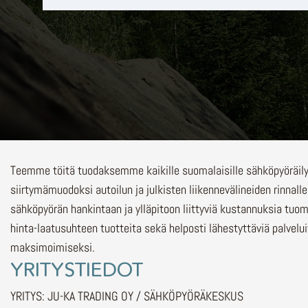
Teemme töitä tuodaksemme kaikille suomalaisille sähköpyöräi
siirtymämuodoksi autoilun ja julkisten liikennevälineiden rinnalle
sähköpyörän hankintaan ja ylläpitoon liittyviä kustannuksia tuo
hinta-laatusuhteen tuotteita sekä helposti lähestyttäviä palvelu
maksimoimiseksi.
YRITYSTIEDOT
YRITYS: JU-KA TRADING OY / SÄHKÖPYÖRÄKESKUS