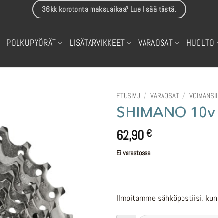
36kk korotonta maksuaikaa? Lue lisää tästä.
POLKUPYÖRÄT
LISÄTARVIKKEET
VARAOSAT
HUOLTO
ETUSIVU
/
VARAOSAT
/
VOIMANSI
SHIMANO 10v 
62,90
€
Ei varastossa
Ilmoitamme sähköpostiisi, kun 