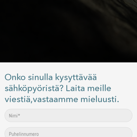
Onko sinulla kysyttävää
sähköpyöristä? Laita meille
viestiä,vastaamme mieluusti.