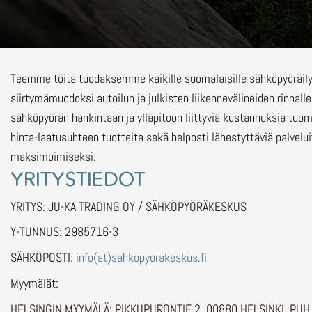
Teemme töitä tuodaksemme kaikille suomalaisille sähköpyöräi
siirtymämuodoksi autoilun ja julkisten liikennevälineiden rinnalle
sähköpyörän hankintaan ja ylläpitoon liittyviä kustannuksia tuo
hinta-laatusuhteen tuotteita sekä helposti lähestyttäviä palvelu
maksimoimiseksi.
YRITYSTIEDOT
YRITYS: JU-KA TRADING OY / SÄHKÖPYÖRÄKESKUS
Y-TUNNUS: 2985716-3
SÄHKÖPOSTI:
info(at)sahkopyorakeskus.fi
Myymälät:
HELSINGIN MYYMÄLÄ: PIKKUPURONTIE 2, 00880 HELSINKI, PU