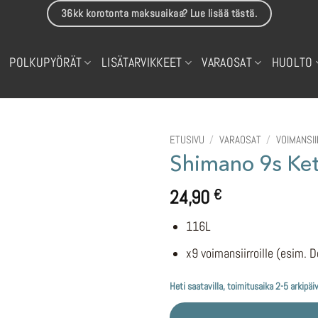
36kk korotonta maksuaikaa? Lue lisää tästä.
POLKUPYÖRÄT
LISÄTARVIKKEET
VARAOSAT
HUOLTO
ETUSIVU
/
VARAOSAT
/
VOIMANSI
Shimano 9s Ke
24,90
€
116L
x9 voimansiirroille (esim. D
Heti saatavilla, toimitusaika 2-5 arkipäi