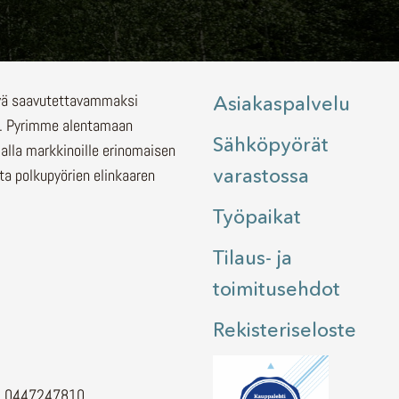
lyä saavutettavammaksi
Asiakaspalvelu
.
Pyrimme alentamaan
Sähköpyörät
malla markkinoille erinomaisen
varastossa
ita polkupyörien elinkaaren
Työpaikat
Tilaus- ja
toimitusehdot
Rekisteriseloste
H. 0447247810