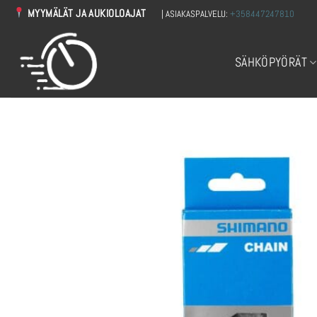
Skip
MYYMÄLÄT JA AUKIOLOAJAT
| ASIAKASPALVELU:
+358447247810
to
content
SÄHKÖPYÖRÄT