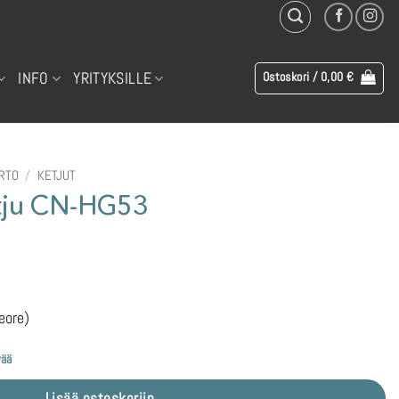
INFO
YRITYKSILLE
Ostoskori /
0,00
€
IRTO
/
KETJUT
tju CN-HG53
eore)
vää
Lisää ostoskoriin