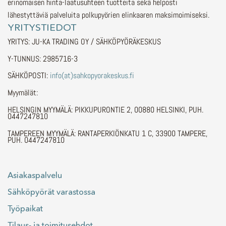
erinomaisen hinta-laatusuhteen tuotteita sekä helposti
lähestyttäviä palveluita polkupyörien elinkaaren maksimoimiseksi.
YRITYSTIEDOT
YRITYS: JU-KA TRADING OY / SÄHKÖPYÖRÄKESKUS
Y-TUNNUS: 2985716-3
SÄHKÖPOSTI:
info(at)sahkopyorakeskus.fi
Myymälät:
HELSINGIN MYYMÄLÄ: PIKKUPURONTIE 2, 00880 HELSINKI, PUH.
0447247810
TAMPEREEN MYYMÄLÄ: RANTAPERKIÖNKATU 1 C, 33900 TAMPERE,
PUH. 0447247810
Asiakaspalvelu
Sähköpyörät varastossa
Työpaikat
Tilaus- ja toimitusehdot