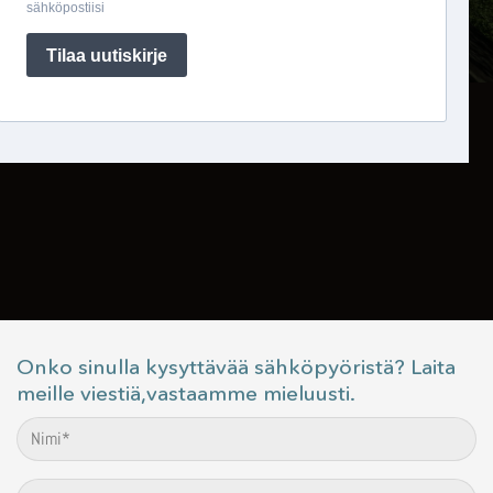
Onko sinulla kysyttävää sähköpyöristä? Laita
meille viestiä,vastaamme mieluusti.