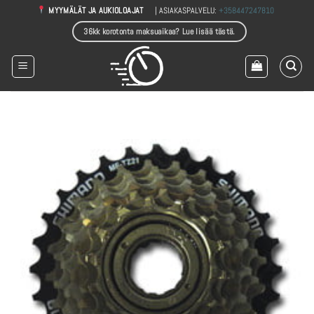
Skip
| ASIAKASPALVELU:
+358447247810
MYYMÄLÄT JA AUKIOLOAJAT
to
36kk korotonta maksuaikaa? Lue lisää tästä.
content