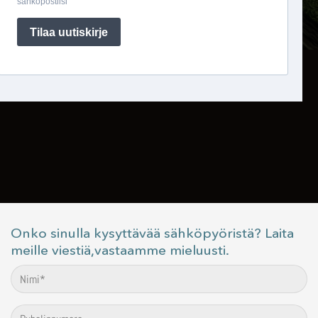
Onko sinulla kysyttävää sähköpyöristä? Laita
meille viestiä,vastaamme mieluusti.