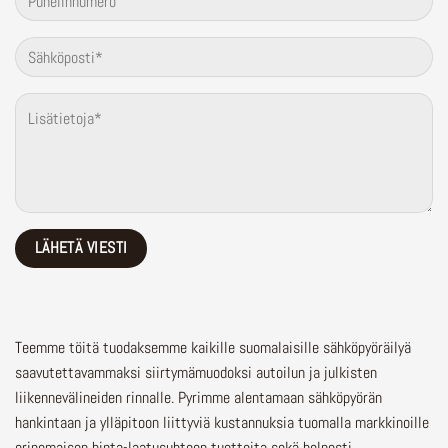
Teemme töitä tuodaksemme kaikille suomalaisille sähköpyöräilyä
saavutettavammaksi siirtymämuodoksi autoilun ja julkisten
liikennevälineiden rinnalle.
Pyrimme alentamaan sähköpyörän
hankintaan ja ylläpitoon liittyviä kustannuksia tuomalla markkinoille
erinomaisen hinta-laatusuhteen tuotteita sekä helposti