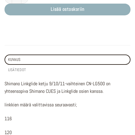
Lisää ostoskoriin
KUVAUS
LISÄTIEDOT
Shimano Linkglide ketju 9/10/11-vaihteinen CN-LG500 on
yhteensopiva Shimano CUES ja Linkglide osien kanssa.
linkkien määrä valittavissa seuraavasti;
116
120