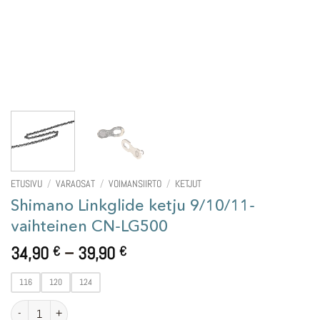
ETUSIVU
/
VARAOSAT
/
VOIMANSIIRTO
/
KETJUT
Shimano Linkglide ketju 9/10/11-
vaihteinen CN-LG500
Hintaluokka:
34,90
–
39,90
€
€
34,90 €
-
116
120
124
39,90 €
Shimano Linkglide ketju 9/10/11-vaihteinen CN-LG500 määrä