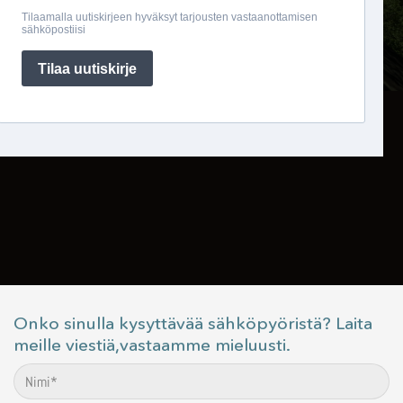
Onko sinulla kysyttävää sähköpyöristä? Laita
meille viestiä,vastaamme mieluusti.