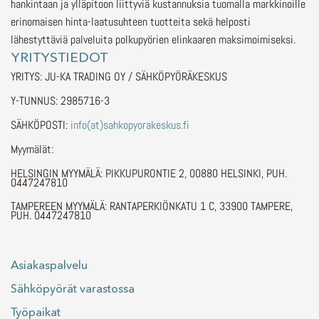
hankintaan ja ylläpitoon liittyviä kustannuksia tuomalla markkinoille
erinomaisen hinta-laatusuhteen tuotteita sekä helposti
lähestyttäviä palveluita polkupyörien elinkaaren maksimoimiseksi.
YRITYSTIEDOT
YRITYS: JU-KA TRADING OY / SÄHKÖPYÖRÄKESKUS
Y-TUNNUS: 2985716-3
SÄHKÖPOSTI:
info(at)sahkopyorakeskus.fi
Myymälät:
HELSINGIN MYYMÄLÄ: PIKKUPURONTIE 2, 00880 HELSINKI, PUH.
0447247810
TAMPEREEN MYYMÄLÄ: RANTAPERKIÖNKATU 1 C, 33900 TAMPERE,
PUH. 0447247810
Asiakaspalvelu
Sähköpyörät varastossa
Työpaikat