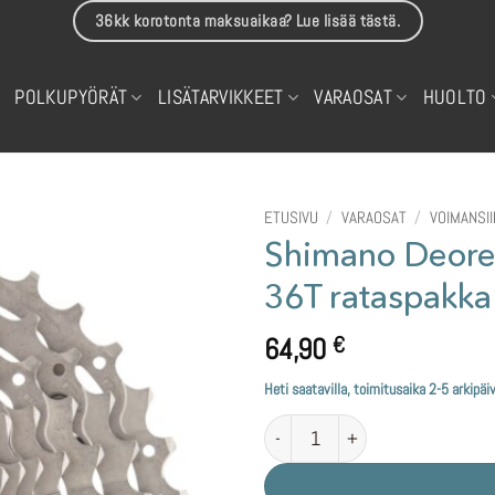
36kk korotonta maksuaikaa? Lue lisää tästä.
POLKUPYÖRÄT
LISÄTARVIKKEET
VARAOSAT
HUOLTO
ETUSIVU
/
VARAOSAT
/
VOIMANSI
Shimano Deore
36T rataspakka
64,90
€
Heti saatavilla, toimitusaika 2-5 arkipäi
Shimano Deore CS-HG50 10-vaihte