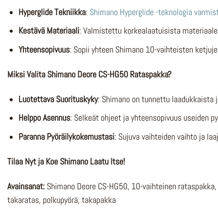
Hyperglide Tekniikka
:
Shimano Hyperglide -teknologia varmis
Kestävä Materiaali
: Valmistettu korkealaatuisista materiaale
Yhteensopivuus
: Sopii yhteen Shimano 10-vaihteisten ketjujen
Miksi Valita Shimano Deore CS-HG50 Rataspakka?
Luotettava Suorituskyky
: Shimano on tunnettu laadukkaista j
Helppo Asennus
: Selkeät ohjeet ja yhteensopivuus useiden 
Paranna Pyöräilykokemustasi
: Sujuva vaihteiden vaihto ja l
Tilaa Nyt ja Koe Shimano Laatu Itse!
Avainsanat:
Shimano Deore CS-HG50, 10-vaihteinen rataspakka, 
takaratas, polkupyörä, takapakka