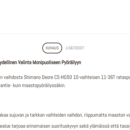
KUVAUS
LISÄTIEDOT
ellinen Valinta Monipuoliseen Pyöräilyyn
en vaihdosta Shimano Deore CS-HG50 10-vaihteisen 11-36T rataspa
aantie- kuin maastopyöräilyssäkin.
akaa sujuvan ja tarkkan vaihteiden vaihdon, riippumatta maaston v
ealue tarjoaa erinomaisen suorituskyvyn sekä ylämäissä että tasai