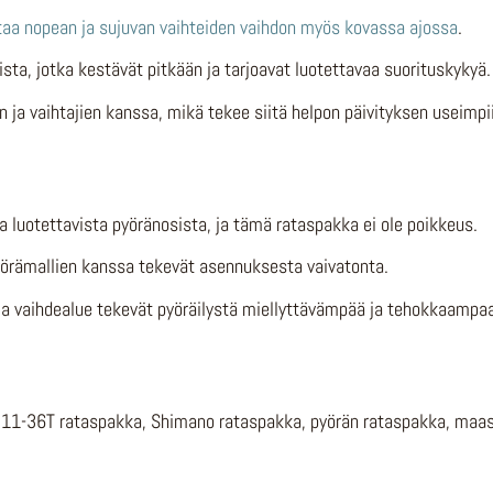
taa nopean ja sujuvan vaihteiden vaihdon myös kovassa ajossa
.
ista, jotka kestävät pitkään ja tarjoavat luotettavaa suorituskykyä.
 ja vaihtajien kanssa, mikä tekee siitä helpon päivityksen useimpii
a luotettavista pyöränosista, ja tämä rataspakka ei ole poikkeus.
pyörämallien kanssa tekevät asennuksesta vaivatonta.
aaja vaihdealue tekevät pyöräilystä miellyttävämpää ja tehokkaampa
11-36T rataspakka, Shimano rataspakka, pyörän rataspakka, maast