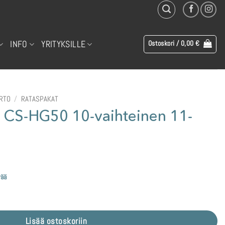
INFO
YRITYKSILLE
Ostoskori /
0,00
€
IRTO
/
RATASPAKAT
 CS-HG50 10-vaihteinen 11-
vää
inen 11-36T rataspakka määrä
Lisää ostoskoriin