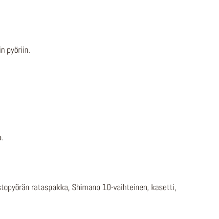
n pyöriin.
a.
opyörän rataspakka, Shimano 10-vaihteinen, kasetti,