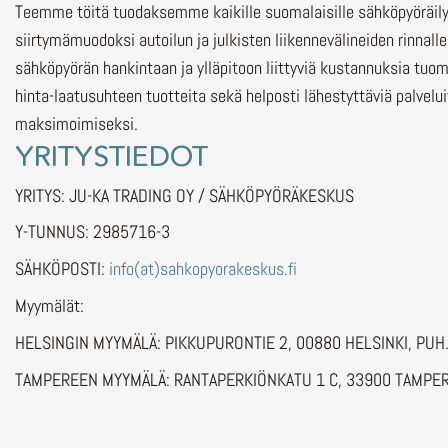
Teemme töitä tuodaksemme kaikille suomalaisille sähköpyöräi
siirtymämuodoksi autoilun ja julkisten liikennevälineiden rinnalle
sähköpyörän hankintaan ja ylläpitoon liittyviä kustannuksia tuo
hinta-laatusuhteen tuotteita sekä helposti lähestyttäviä palvelu
maksimoimiseksi.
YRITYSTIEDOT
YRITYS: JU-KA TRADING OY / SÄHKÖPYÖRÄKESKUS
Y-TUNNUS: 2985716-3
SÄHKÖPOSTI:
info(at)sahkopyorakeskus.fi
Myymälät:
HELSINGIN MYYMÄLÄ: PIKKUPURONTIE 2, 00880 HELSINKI, PU
TAMPEREEN MYYMÄLÄ: RANTAPERKIÖNKATU 1 C, 33900 TAMPER