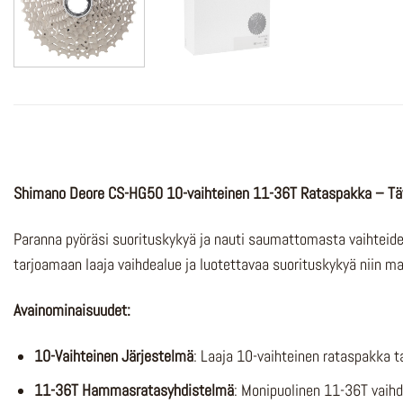
Shimano Deore CS-HG50 10-vaihteinen 11-36T Rataspakka – Täyd
Paranna pyöräsi suorituskykyä ja nauti saumattomasta vaihteid
tarjoamaan laaja vaihdealue ja luotettavaa suorituskykyä niin m
Avainominaisuudet:
10-Vaihteinen Järjestelmä
: Laaja 10-vaihteinen rataspakka t
11-36T Hammasratasyhdistelmä
: Monipuolinen 11-36T vaihd