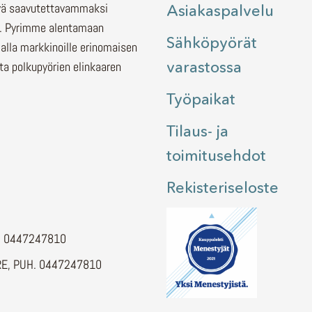
lyä saavutettavammaksi
Asiakaspalvelu
.
Pyrimme alentamaan
Sähköpyörät
malla markkinoille erinomaisen
varastossa
ita polkupyörien elinkaaren
Työpaikat
Tilaus- ja
toimitusehdot
Rekisteriseloste
H. 0447247810
E, PUH. 0447247810