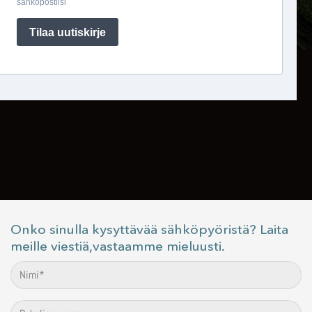
Onko sinulla kysyttävää sähköpyöristä? Laita
meille viestiä,vastaamme mieluusti.