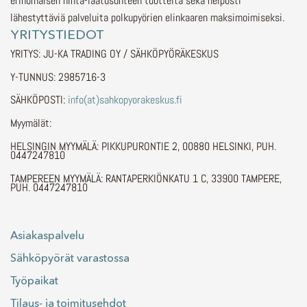
erinomaisen hinta-laatusuhteen tuotteita sekä helposti
lähestyttäviä palveluita polkupyörien elinkaaren maksimoimiseksi.
YRITYSTIEDOT
YRITYS: JU-KA TRADING OY / SÄHKÖPYÖRÄKESKUS
Y-TUNNUS: 2985716-3
SÄHKÖPOSTI:
info(at)sahkopyorakeskus.fi
Myymälät:
HELSINGIN MYYMÄLÄ: PIKKUPURONTIE 2, 00880 HELSINKI, PUH.
0447247810
TAMPEREEN MYYMÄLÄ: RANTAPERKIÖNKATU 1 C, 33900 TAMPERE,
PUH. 0447247810
Asiakaspalvelu
Sähköpyörät varastossa
Työpaikat
Tilaus- ja toimitusehdot