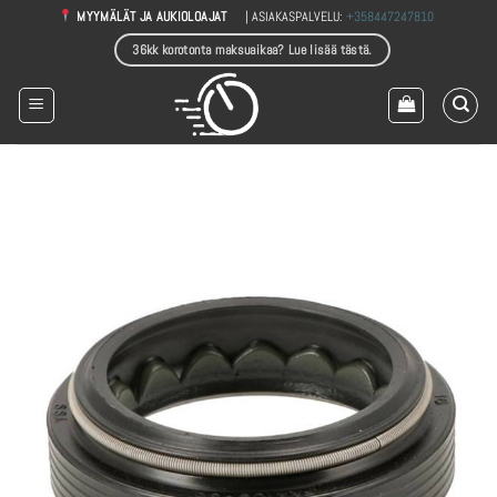
Skip
| ASIAKASPALVELU:
+358447247810
MYYMÄLÄT JA AUKIOLOAJAT
to
36kk korotonta maksuaikaa? Lue lisää tästä.
content