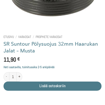
ETUSIVU
/
VARAOSAT
/
PROPHETE VARAOSAT
SR Suntour Pölysuojus 32mm Haarukan
Jalat – Musta
11,90
€
Heti saatavilla, toimitusaika 2-5 arkipäivää
SR Suntour Pölysuojus 32mm Haarukan Jalat - Musta määrä
Lisää ostoskoriin