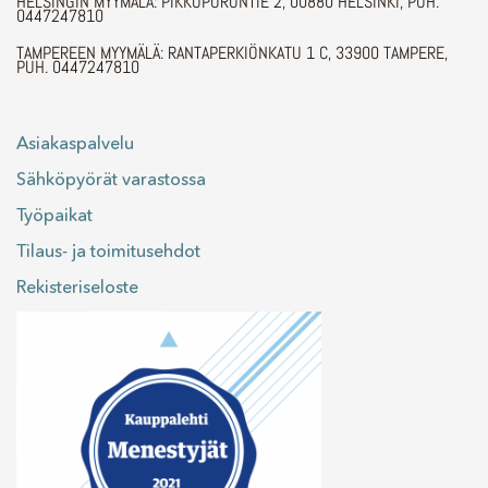
HELSINGIN MYYMÄLÄ: PIKKUPURONTIE 2, 00880 HELSINKI, PUH.
0447247810
TAMPEREEN MYYMÄLÄ: RANTAPERKIÖNKATU 1 C, 33900 TAMPERE,
PUH. 0447247810
Asiakaspalvelu
Sähköpyörät varastossa
Työpaikat
Tilaus- ja toimitusehdot
Rekisteriseloste