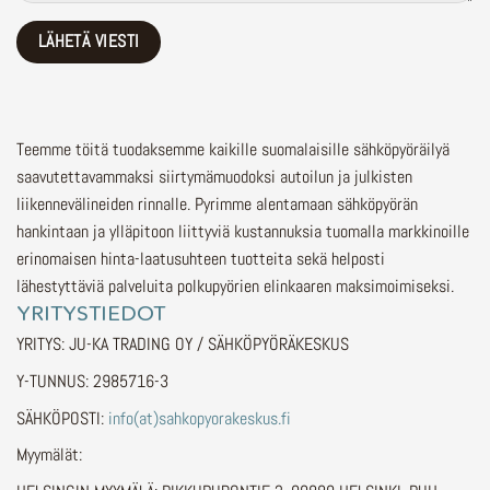
Teemme töitä tuodaksemme kaikille suomalaisille sähköpyöräilyä
saavutettavammaksi siirtymämuodoksi autoilun ja julkisten
liikennevälineiden rinnalle.
Pyrimme alentamaan sähköpyörän
hankintaan ja ylläpitoon liittyviä kustannuksia tuomalla markkinoille
erinomaisen hinta-laatusuhteen tuotteita sekä helposti
lähestyttäviä palveluita polkupyörien elinkaaren maksimoimiseksi.
YRITYSTIEDOT
YRITYS: JU-KA TRADING OY / SÄHKÖPYÖRÄKESKUS
Y-TUNNUS: 2985716-3
SÄHKÖPOSTI:
info(at)sahkopyorakeskus.fi
Myymälät: