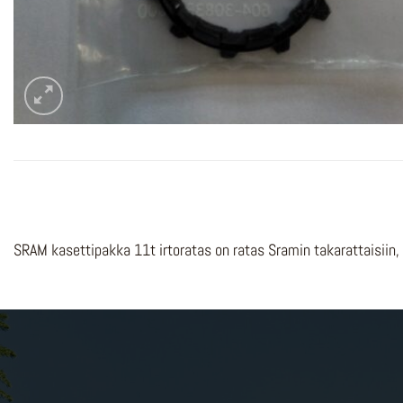
SRAM kasettipakka 11t irtoratas on ratas Sramin takarattaisiin,