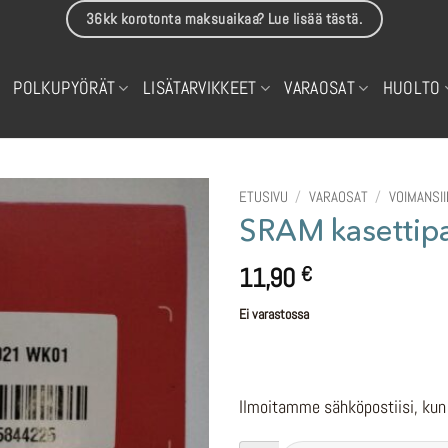
36kk korotonta maksuaikaa? Lue lisää tästä.
POLKUPYÖRÄT
LISÄTARVIKKEET
VARAOSAT
HUOLTO
ETUSIVU
/
VARAOSAT
/
VOIMANSI
SRAM kasettipa
11,90
€
Ei varastossa
Ilmoitamme sähköpostiisi, kun 