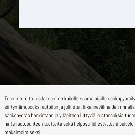
Teemme töitä tuodaksemme kaikille suomalaisille sähköpyöräi
siirtymämuodoksi autoilun ja julkisten liikennevälineiden rinnalle
sähköpyörän hankintaan ja ylläpitoon liittyviä kustannuksia tuo
hinta-laatusuhteen tuotteita sekä helposti lähestyttäviä palvelu
maksimoimiseksi.