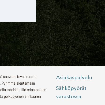
lyä saavutettavammaksi
Asiakaspalvelu
.
Pyrimme alentamaan
Sähköpyörät
malla markkinoille erinomaisen
varastossa
ita polkupyörien elinkaaren