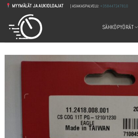
Skip
MYYMÄLÄT JA AUKIOLOAJAT
| ASIAKASPALVELU:
+358447247810
to
content
SÄHKÖPYÖRÄT