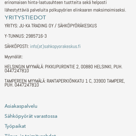
erinomaisen hinta-laatusuhteen tuotteita sekä helposti
lähestyttäviä palveluita polkupyörien elinkaaren maksimoimiseksi.
YRITYSTIEDOT
YRITYS: JU-KA TRADING OY / SÄHKÖPYÖRÄKESKUS
Y-TUNNUS: 2985716-3
SÄHKÖPOSTI:
info(at)sahkopyorakeskus.fi
Myymälät:
HELSINGIN MYYMÄLÄ: PIKKUPURONTIE 2, 00880 HELSINKI, PUH.
0447247810
TAMPEREEN MYYMÄLÄ: RANTAPERKIÖNKATU 1 C, 33900 TAMPERE,
PUH. 0447247810
Asiakaspalvelu
Sähköpyörät varastossa
Työpaikat
Tilaus- ja toimitusehdot