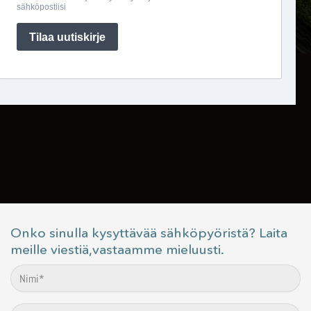
Onko sinulla kysyttävää sähköpyöristä? Laita
meille viestiä,vastaamme mieluusti.