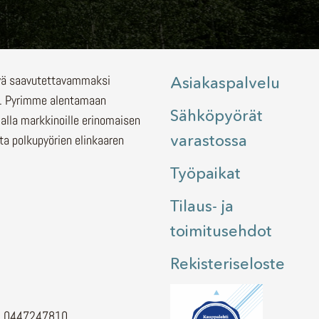
lyä saavutettavammaksi
Asiakaspalvelu
.
Pyrimme alentamaan
Sähköpyörät
malla markkinoille erinomaisen
varastossa
ita polkupyörien elinkaaren
Työpaikat
Tilaus- ja
toimitusehdot
Rekisteriseloste
H. 0447247810