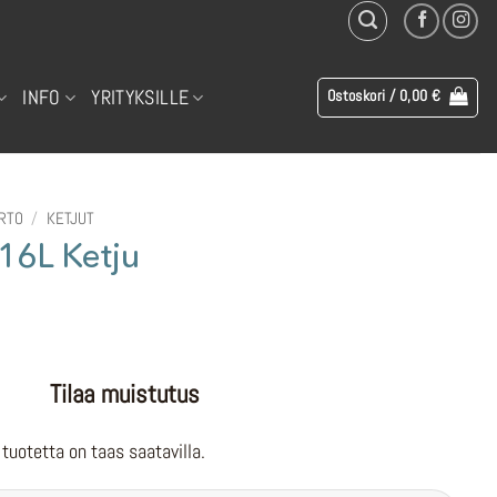
INFO
YRITYKSILLE
Ostoskori /
0,00
€
IRTO
/
KETJUT
6L Ketju
Tilaa muistutus
tuotetta on taas saatavilla.