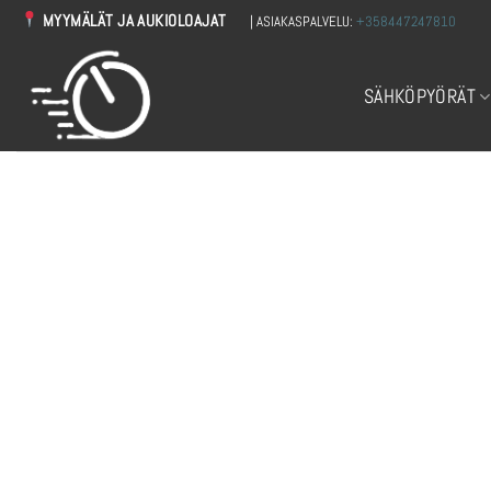
Skip
MYYMÄLÄT JA AUKIOLOAJAT
| ASIAKASPALVELU:
+358447247810
to
content
SÄHKÖPYÖRÄT