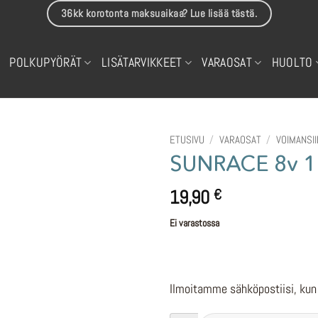
36kk korotonta maksuaikaa? Lue lisää tästä.
POLKUPYÖRÄT
LISÄTARVIKKEET
VARAOSAT
HUOLTO
ETUSIVU
/
VARAOSAT
/
VOIMANSI
SUNRACE 8v 11
19,90
€
Ei varastossa
Ilmoitamme sähköpostiisi, kun 