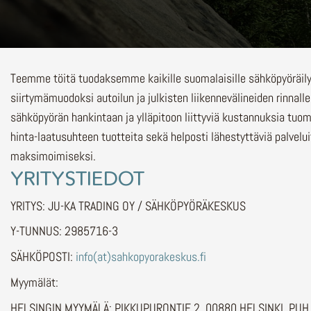
Teemme töitä tuodaksemme kaikille suomalaisille sähköpyöräi
siirtymämuodoksi autoilun ja julkisten liikennevälineiden rinnalle
sähköpyörän hankintaan ja ylläpitoon liittyviä kustannuksia tuo
hinta-laatusuhteen tuotteita sekä helposti lähestyttäviä palvelu
maksimoimiseksi.
YRITYSTIEDOT
YRITYS: JU-KA TRADING OY / SÄHKÖPYÖRÄKESKUS
Y-TUNNUS: 2985716-3
SÄHKÖPOSTI:
info(at)sahkopyorakeskus.fi
Myymälät:
HELSINGIN MYYMÄLÄ: PIKKUPURONTIE 2, 00880 HELSINKI, PU