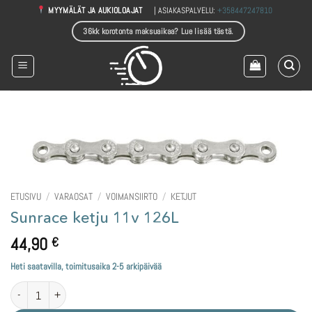
Skip
| ASIAKASPALVELU:
+358447247810
MYYMÄLÄT JA AUKIOLOAJAT
to
36kk korotonta maksuaikaa? Lue lisää tästä.
content
ETUSIVU
/
VARAOSAT
/
VOIMANSIIRTO
/
KETJUT
Sunrace ketju 11v 126L
44,90
€
Heti saatavilla, toimitusaika 2-5 arkipäivää
Sunrace ketju 11v 126L määrä