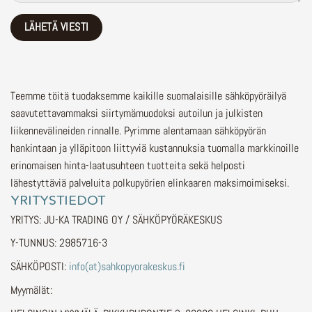
Teemme töitä tuodaksemme kaikille suomalaisille sähköpyöräilyä
saavutettavammaksi siirtymämuodoksi autoilun ja julkisten
liikennevälineiden rinnalle.
Pyrimme alentamaan sähköpyörän
hankintaan ja ylläpitoon liittyviä kustannuksia tuomalla markkinoille
erinomaisen hinta-laatusuhteen tuotteita sekä helposti
lähestyttäviä palveluita polkupyörien elinkaaren maksimoimiseksi.
YRITYSTIEDOT
YRITYS: JU-KA TRADING OY / SÄHKÖPYÖRÄKESKUS
Y-TUNNUS: 2985716-3
SÄHKÖPOSTI:
info(at)sahkopyorakeskus.fi
Myymälät: