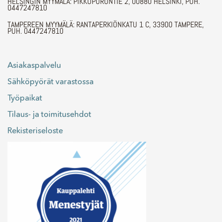
HELSINGIN MYYMÄLÄ: PIKKUPURONTIE 2, 00880 HELSINKI, PUH.
0447247810
TAMPEREEN MYYMÄLÄ: RANTAPERKIÖNKATU 1 C, 33900 TAMPERE,
PUH. 0447247810
Asiakaspalvelu
Sähköpyörät varastossa
Työpaikat
Tilaus- ja toimitusehdot
Rekisteriseloste