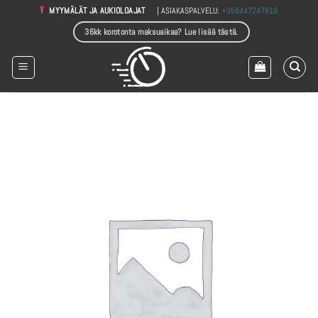
Skip
| ASIAKASPALVELU:
+358447247810
MYYMÄLÄT JA AUKIOLOAJAT
to
36kk korotonta maksuaikaa? Lue lisää tästä.
content