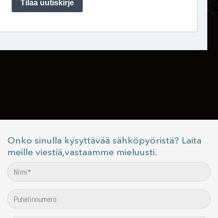
Onko sinulla kysyttävää sähköpyöristä? Laita
meille viestiä,vastaamme mieluusti.