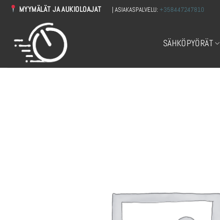
Skip
MYYMÄLÄT JA AUKIOLOAJAT
| ASIAKASPALVELU:
+358447247810
to
content
SÄHKÖPYÖRÄT