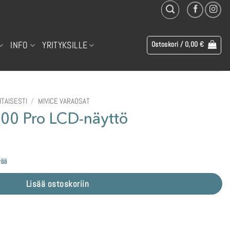
INFO
YRITYKSILLE
Ostoskori /
0,00
€
TAISESTI
/
MIVICE VARAOSAT
0 Pro LCD-näyttö
vää
Lisää ostoskoriin