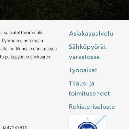
lyä saavutettavammaksi
Asiakaspalvelu
.
Pyrimme alentamaan
Sähköpyörät
malla markkinoille erinomaisen
varastossa
ita polkupyörien elinkaaren
Työpaikat
Tilaus- ja
toimitusehdot
Rekisteriseloste
H. 0447247810