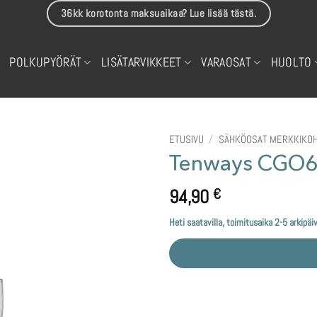
36kk korotonta maksuaikaa? Lue lisää tästä.
POLKUPYÖRÄT
LISÄTARVIKKEET
VARAOSAT
HUOLTO
ETUSIVU
/
SÄHKÖOSAT MERKKIKOH
Tenways CGO60
94,90
€
Heti saatavilla, toimitusaika 2-5 arkipäi