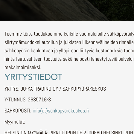
Teemme töitä tuodaksemme kaikille suomalaisille sähköpyöräi
siirtymämuodoksi autoilun ja julkisten liikennevälineiden rinnalle
sähköpyörän hankintaan ja ylläpitoon liittyviä kustannuksia tuo
hinta-laatusuhteen tuotteita sekä helposti lähestyttäviä palvelu
maksimoimiseksi.
YRITYSTIEDOT
YRITYS: JU-KA TRADING OY / SÄHKÖPYÖRÄKESKUS
Y-TUNNUS: 2985716-3
SÄHKÖPOSTI:
info(at)sahkopyorakeskus.fi
Myymälät:
HELSINGIN MYYMÄLÄ: PIKKUPURONTIE 2, 00880 HELSINKI, PU