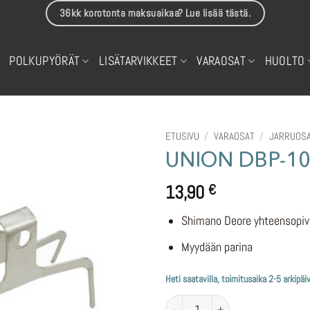
36kk korotonta maksuaikaa? Lue lisää tästä.
POLKUPYÖRÄT
LISÄTARVIKKEET
VARAOSAT
HUOLTO
ETUSIVU
/
VARAOSAT
/
JARRUOS
UNION DBP-10 l
13,90
€
Shimano Deore yhteensopiv
Myydään parina
Heti saatavilla, toimitusaika 2-5 arkipäi
UNION DBP-10 levyjarrupalat mää