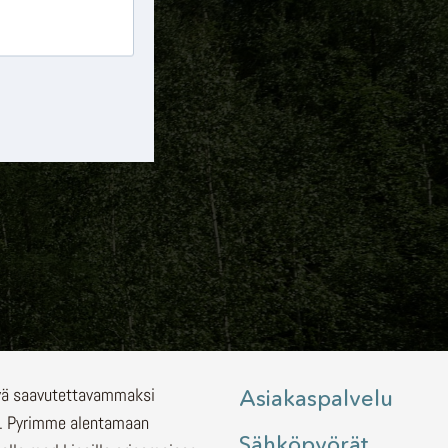
lyä saavutettavammaksi
Asiakaspalvelu
.
Pyrimme alentamaan
Sähköpyörät