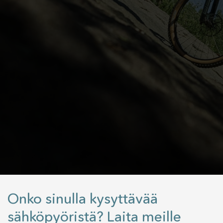
Onko sinulla kysyttävää
sähköpyöristä? Laita meille