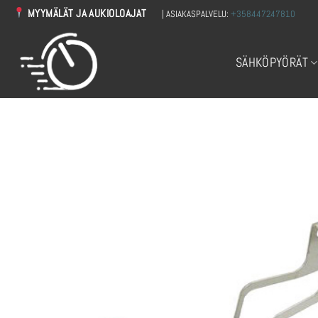
Skip
MYYMÄLÄT JA AUKIOLOAJAT
| ASIAKASPALVELU:
+358447247810
to
content
SÄHKÖPYÖRÄT