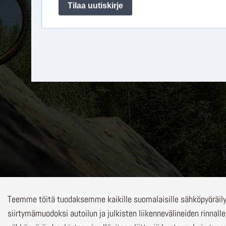
Teemme töitä tuodaksemme kaikille suomalaisille sähköpyöräi
siirtymämuodoksi autoilun ja julkisten liikennevälineiden rinnalle