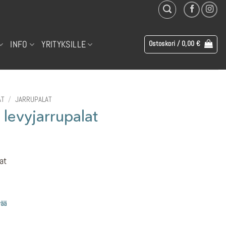
INFO
YRITYKSILLE
Ostoskori /
0,00
€
AT
/
JARRUPALAT
evyjarrupalat
at
vää
rä