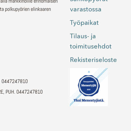
malla markkinoille erinomaisen
varastossa
ita polkupyörien elinkaaren
Työpaikat
Tilaus- ja
toimitusehdot
Rekisteriseloste
H. 0447247810
E, PUH. 0447247810