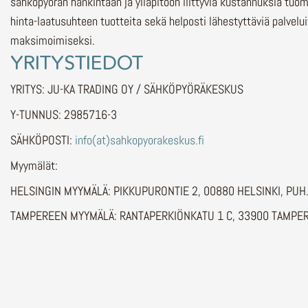
sähköpyörän hankintaan ja ylläpitoon liittyviä kustannuksia tuo
hinta-laatusuhteen tuotteita sekä helposti lähestyttäviä palvelu
maksimoimiseksi.
YRITYSTIEDOT
YRITYS: JU-KA TRADING OY / SÄHKÖPYÖRÄKESKUS
Y-TUNNUS: 2985716-3
SÄHKÖPOSTI:
info(at)sahkopyorakeskus.fi
Myymälät:
HELSINGIN MYYMÄLÄ: PIKKUPURONTIE 2, 00880 HELSINKI, PU
TAMPEREEN MYYMÄLÄ: RANTAPERKIÖNKATU 1 C, 33900 TAMPER