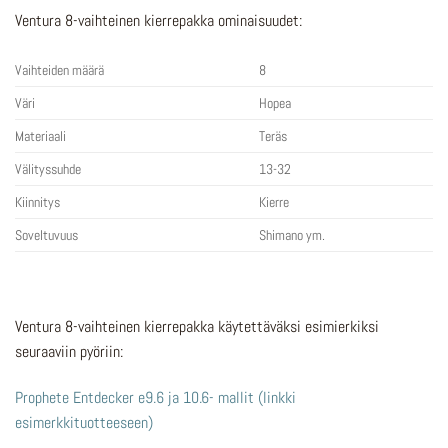
Ventura 8-vaihteinen kierrepakka ominaisuudet:
Vaihteiden määrä
8
Väri
Hopea
Materiaali
Teräs
Välityssuhde
13-32
Kiinnitys
Kierre
Soveltuvuus
Shimano ym.
Ventura 8-vaihteinen kierrepakka käytettäväksi esimierkiksi
seuraaviin pyöriin:
Prophete Entdecker e9.6 ja 10.6- mallit (linkki
esimerkkituotteeseen)