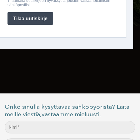
Onko sinulla kysyttävää sähköpyöristä? Laita
meille viestiä,vastaamme mieluusti.