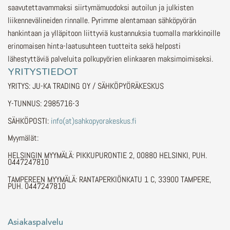
saavutettavammaksi siirtymämuodoksi autoilun ja julkisten
liikennevälineiden rinnalle.
Pyrimme alentamaan sähköpyörän
hankintaan ja ylläpitoon liittyviä kustannuksia tuomalla markkinoille
erinomaisen hinta-laatusuhteen tuotteita sekä helposti
lähestyttäviä palveluita polkupyörien elinkaaren maksimoimiseksi.
YRITYSTIEDOT
YRITYS: JU-KA TRADING OY / SÄHKÖPYÖRÄKESKUS
Y-TUNNUS: 2985716-3
SÄHKÖPOSTI:
info(at)sahkopyorakeskus.fi
Myymälät:
HELSINGIN MYYMÄLÄ: PIKKUPURONTIE 2, 00880 HELSINKI, PUH.
0447247810
TAMPEREEN MYYMÄLÄ: RANTAPERKIÖNKATU 1 C, 33900 TAMPERE,
PUH. 0447247810
Asiakaspalvelu