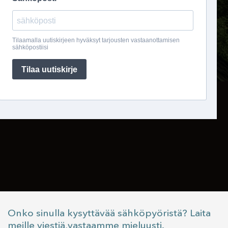
Onko sinulla kysyttävää sähköpyöristä? Laita
meille viestiä,vastaamme mieluusti.