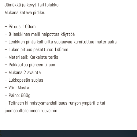
Jämäkkä ja kevyt taittolukko.
Mukana kätevä pidike.
– Pituus: 100cm
– 8-lenkkinen malli helpottaa käyttöä
– Lenkkien pinta kolhuilta suojaavaa kumitettua materiaalia
– Lukon pituus pakattuna: 145mm
– Materiaali: Karkaistu teräs
– Pakkautuu pieneen tilaan
– Mukana 2 avainta
– Lukkopesän suojus
– Väri: Musta
– Paino: 660g
– Telineen kiinnistysmahdollisuus rungon ympärille tai
juomapullotelineen ruuveihin