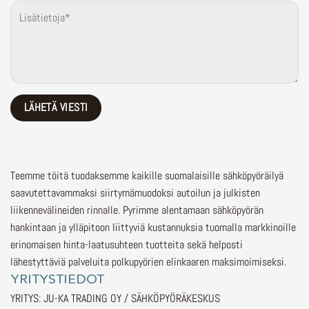
Teemme töitä tuodaksemme kaikille suomalaisille sähköpyöräilyä
saavutettavammaksi siirtymämuodoksi autoilun ja julkisten
liikennevälineiden rinnalle.
Pyrimme alentamaan sähköpyörän
hankintaan ja ylläpitoon liittyviä kustannuksia tuomalla markkinoille
erinomaisen hinta-laatusuhteen tuotteita sekä helposti
lähestyttäviä palveluita polkupyörien elinkaaren maksimoimiseksi.
YRITYSTIEDOT
YRITYS: JU-KA TRADING OY / SÄHKÖPYÖRÄKESKUS