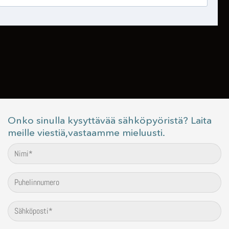
Onko sinulla kysyttävää sähköpyöristä? Laita
meille viestiä,vastaamme mieluusti.