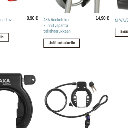
9,90
€
14,90
€
adattava
AXA Runkolukon
M-WAVE
kiinnityspanta
takahaarukkaan
Lisää
iin
Lisää ostoskoriin