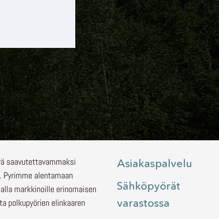
lyä saavutettavammaksi
Asiakaspalvelu
.
Pyrimme alentamaan
Sähköpyörät
malla markkinoille erinomaisen
varastossa
ita polkupyörien elinkaaren