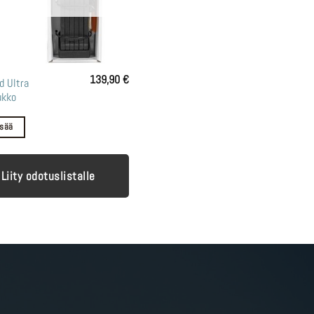
139,90
€
d Ultra
ukko
isää
Liity odotuslistalle