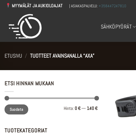
Skip
MYYMÄLÄT JA AUKIOLOAJAT
| ASIAKASPALVELU:
+358447247810
to
content
SÄHKÖPYÖRÄT
ETUSIVU
/
TUOTTEET AVAINSANALLA “AXA”
ETSI HINNAN MUKAAN
Minimihinta
Maksimihinta
Hinta:
0 €
—
140 €
Suodata
TUOTEKATEGORIAT