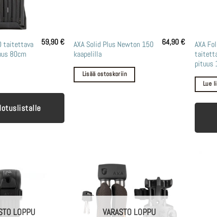
59,90
€
64,90
€
0 taitettava
AXA Solid Plus Newton 150
AXA Fol
tuus 80cm
kaapelilla
taitett
pituus
Lisää ostoskoriin
Lue l
dotuslistalle
STO LOPPU
VARASTO LOPPU