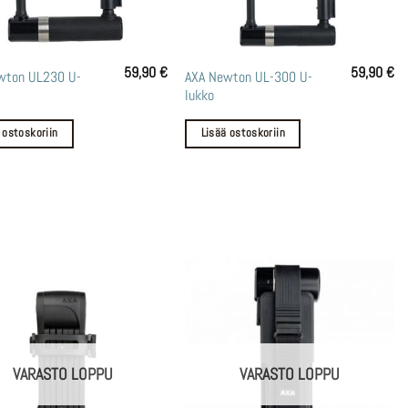
59,90
€
59,90
€
wton UL230 U-
AXA Newton UL-300 U-
lukko
 ostoskoriin
Lisää ostoskoriin
VARASTO LOPPU
VARASTO LOPPU