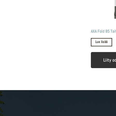
AXA Fold 85 Tai
Lue lisää
Liity o