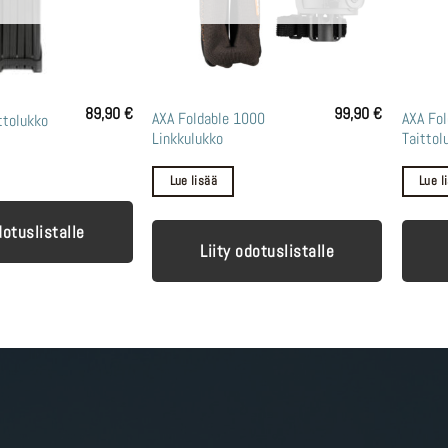
89,90
€
99,90
€
AXA Foldable 1000
AXA Fol
ttolukko
Linkkulukko
Taittol
Lue lisää
Lue l
dotuslistalle
Liity odotuslistalle