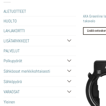
ALETUOTTEET
AXA Greenline l
takavalo
HUOLTO
LAHJAKORTTI
Lisää ostoskor
LISÄTARVIKKEET
PALVELUT
Polkupyörät
Sähköosat merkkikohtaisesti
Sähköpyörä
VARAOSAT
Yleinen