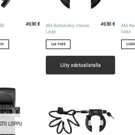
49,90
€
49,90
€
-90
AXA Runkolukko, Imenso
AXA Ne
Large
lukko
iin
Lue lisää
Lisää
Liity odotuslistalle
STO LOPPU