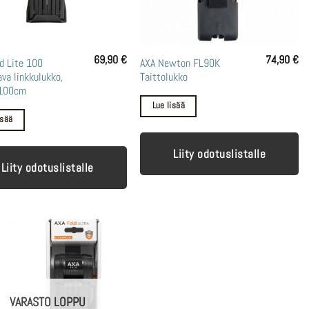
69,90
€
74,90
€
d Lite 100
AXA Newton FL90K
ava linkkulukko,
Taittolukko
 100cm
Lue lisää
isää
Liity odotuslistalle
Liity odotuslistalle
VARASTO LOPPU