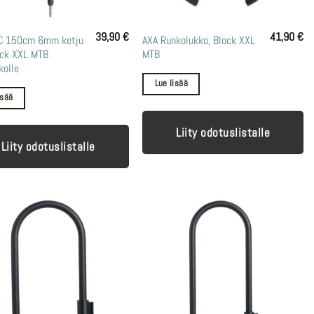
39,90
€
41,90
€
C 150cm 6mm ketju
AXA Runkolukko, Block XXL
ock XXL MTB
MTB
kolle
Lue lisää
isää
Liity odotuslistalle
Liity odotuslistalle