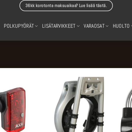
36kk korotonta maksuaikaa? Lue lisää tästä.
POLKUPYÖRÄT
LISÄTARVIKKEET
VARAOSAT
HUOLTO