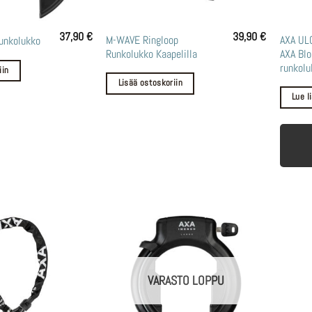
37,90
€
39,90
€
M-WAVE Ringloop
AXA UL
runkolukko
Runkolukko Kaapelilla
AXA Bl
runkolu
iin
Lisää ostoskoriin
Lue l
VARASTO LOPPU