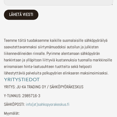
Teemme töitä tuodaksemme kaikille suomalaisille sähköpyöräilyä
saavutettavammaksi siirtymämuodoksi autoilun ja julkisten
liikennevälineiden rinnalle.
Pyrimme alentamaan sähköpyörän
hankintaan ja ylläpitoon liittyviä kustannuksia tuomalla markkinoille
erinomaisen hinta-laatusuhteen tuotteita sekä helposti
lähestyttäviä palveluita polkupyörien elinkaaren maksimoimiseksi.
YRITYSTIEDOT
YRITYS: JU-KA TRADING OY / SÄHKÖPYÖRÄKESKUS
Y-TUNNUS: 2985716-3
SÄHKÖPOSTI:
info(at)sahkopyorakeskus.fi
Myymälät: