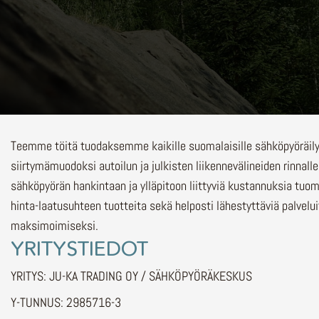
Teemme töitä tuodaksemme kaikille suomalaisille sähköpyöräi
siirtymämuodoksi autoilun ja julkisten liikennevälineiden rinnalle
sähköpyörän hankintaan ja ylläpitoon liittyviä kustannuksia tuo
hinta-laatusuhteen tuotteita sekä helposti lähestyttäviä palvelu
maksimoimiseksi.
YRITYSTIEDOT
YRITYS: JU-KA TRADING OY / SÄHKÖPYÖRÄKESKUS
Y-TUNNUS: 2985716-3