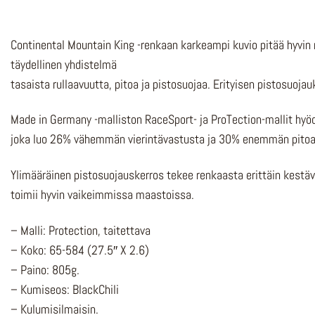
Continental Mountain King -renkaan karkeampi kuvio pitää hyvin
täydellinen yhdistelmä
tasaista rullaavuutta, pitoa ja pistosuojaa. Erityisen pistosuo
Made in Germany -malliston RaceSport- ja ProTection-mallit hyöd
joka luo 26% vähemmän vierintävastusta ja 30% enemmän pitoa, 
Ylimääräinen pistosuojauskerros tekee renkaasta erittäin kestäv
toimii hyvin vaikeimmissa maastoissa.
– Malli: Protection, taitettava
– Koko: 65-584 (27.5″ X 2.6)
– Paino: 805g.
– Kumiseos: BlackChili
– Kulumisilmaisin.