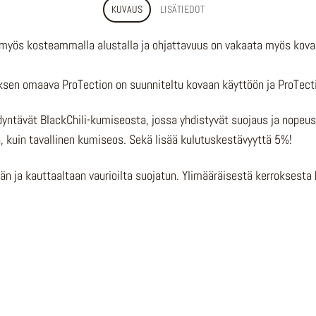
KUVAUS
LISÄTIEDOT
 myös kosteammalla alustalla ja ohjattavuus on vakaata myös kova
jauksen omaava ProTection on suunniteltu kovaan käyttöön ja ProTec
yntävät BlackChili-kumiseosta, jossa yhdistyvät suojaus ja nopeus
kuin tavallinen kumiseos. Sekä lisää kulutuskestävyyttä 5%!
än ja kauttaaltaan vaurioilta suojatun. Ylimääräisestä kerroksesta