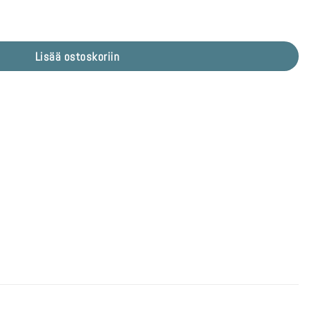
4 Protection Apex ulkorengas 27,5" määrä
Lisää ostoskoriin