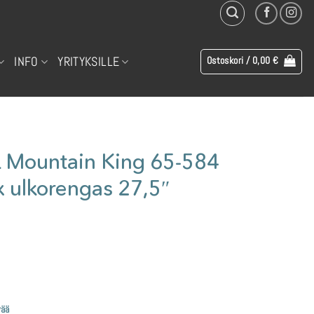
INFO
YRITYKSILLE
Ostoskori /
0,00
€
Mountain King 65-584
x ulkorengas 27,5″
vää