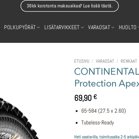
36kk korotonta maksuaikaa? Lue lisää tästä.
POLKUPYÖRÄT
LISÄTARVIKKEET
VARAOSAT
HUOLTO
ETUSIVU
/
VARAOSAT
/
RENKAAT
CONTINENTAL 
Protection Ape
69,90
€
65-584 (27.5 x 2.60)
Tubeless-Ready
Heti saatavilla, toimitusaika 2-5 arkipäi