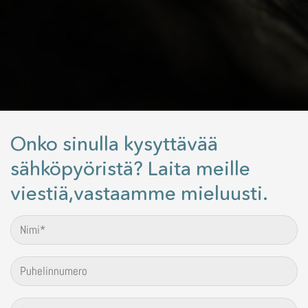
Onko sinulla kysyttävää
sähköpyöristä? Laita meille
viestiä,vastaamme mieluusti.