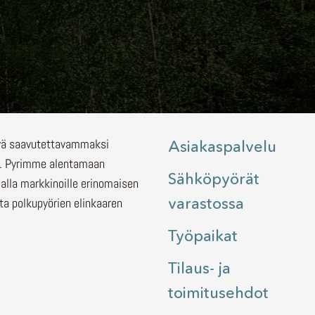
lyä saavutettavammaksi
Asiakaspalvelu
.
Pyrimme alentamaan
Sähköpyörät
malla markkinoille erinomaisen
varastossa
ita polkupyörien elinkaaren
Työpaikat
Tilaus- ja
toimitusehdot