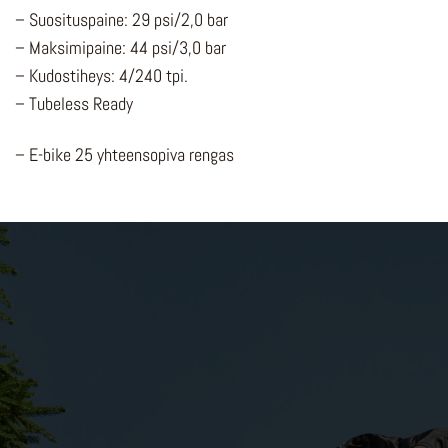
– Suosituspaine: 29 psi/2,0 bar
– Maksimipaine: 44 psi/3,0 bar
– Kudostiheys: 4/240 tpi.
– Tubeless Ready
– E-bike 25 yhteensopiva rengas