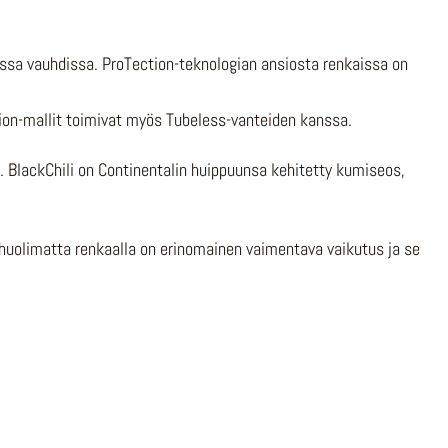
ssa vauhdissa. ProTection-teknologian ansiosta renkaissa on
tion-mallit toimivat myös Tubeless-vanteiden kanssa.
. BlackChili on Continentalin huippuunsa kehitetty kumiseos,
 huolimatta renkaalla on erinomainen vaimentava vaikutus ja se