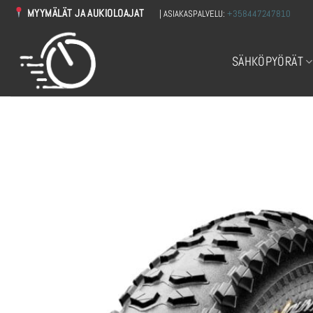
Skip
MYYMÄLÄT JA AUKIOLOAJAT
| ASIAKASPALVELU:
+358447247810
to
content
SÄHKÖPYÖRÄT