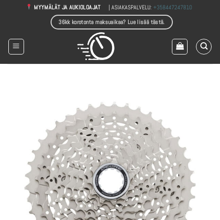
Skip
| ASIAKASPALVELU:
+358447247810
MYYMÄLÄT JA AUKIOLOAJAT
to
36kk korotonta maksuaikaa? Lue lisää tästä.
content