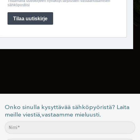
Onko sinulla kysyttävää sähköpyöristä? Laita
meille viestiä,vastaamme mieluusti.