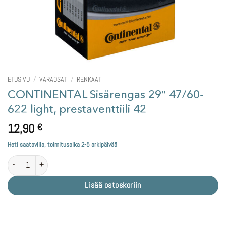
ETUSIVU
/
VARAOSAT
/
RENKAAT
CONTINENTAL Sisärengas 29″ 47/60-
622 light, prestaventtiili 42
12,90
€
Heti saatavilla, toimitusaika 2-5 arkipäivää
CONTINENTAL Sisärengas 29" 47/60-622 light, prestaventtiili 42 määrä
Lisää ostoskoriin