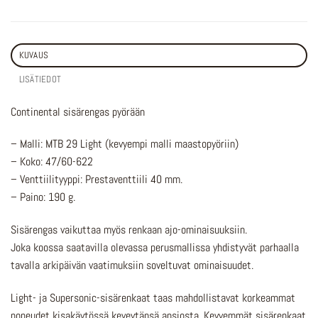
KUVAUS
LISÄTIEDOT
Continental sisärengas pyörään
– Malli: MTB 29 Light (kevyempi malli maastopyöriin)
– Koko: 47/60-622
– Venttiilityyppi: Prestaventtiili 40 mm.
– Paino: 190 g.
Sisärengas vaikuttaa myös renkaan ajo-ominaisuuksiin.
Joka koossa saatavilla olevassa perusmallissa yhdistyvät parhaalla
tavalla arkipäivän vaatimuksiin soveltuvat ominaisuudet.
Light- ja Supersonic-sisärenkaat taas mahdollistavat korkeammat
nopeudet kisakäytössä keveytänsä ansiosta. Kevyemmät sisärenkaat