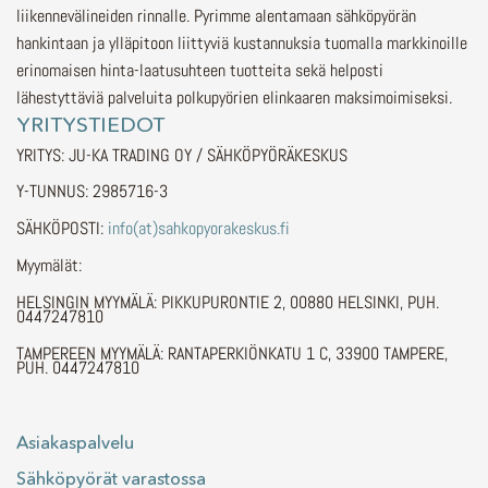
liikennevälineiden rinnalle.
Pyrimme alentamaan sähköpyörän
hankintaan ja ylläpitoon liittyviä kustannuksia tuomalla markkinoille
erinomaisen hinta-laatusuhteen tuotteita sekä helposti
lähestyttäviä palveluita polkupyörien elinkaaren maksimoimiseksi.
YRITYSTIEDOT
YRITYS: JU-KA TRADING OY / SÄHKÖPYÖRÄKESKUS
Y-TUNNUS: 2985716-3
SÄHKÖPOSTI:
info(at)sahkopyorakeskus.fi
Myymälät:
HELSINGIN MYYMÄLÄ: PIKKUPURONTIE 2, 00880 HELSINKI, PUH.
0447247810
TAMPEREEN MYYMÄLÄ: RANTAPERKIÖNKATU 1 C, 33900 TAMPERE,
PUH. 0447247810
Asiakaspalvelu
Sähköpyörät varastossa