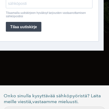
Onko sinulla kysyttävää sähköpyöristä? Laita
meille viestiä,vastaamme mieluusti.