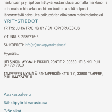
hankintaan ja ylläpitoon liittyviä kustannuksia tuomalla markkinoille
erinomaisen hinta-laatusuhteen tuotteita sekä helposti
lähestyttäviä palveluita polkupyörien elinkaaren maksimoimiseksi.
YRITYSTIEDOT
YRITYS: JU-KA TRADING OY / SÄHKÖPYÖRÄKESKUS
Y-TUNNUS: 2985716-3
SÄHKÖPOSTI:
info(at)sahkopyorakeskus.fi
Myymälät:
HELSINGIN MYYMÄLÄ: PIKKUPURONTIE 2, 00880 HELSINKI, PUH.
0447247810
TAMPEREEN MYYMÄLÄ: RANTAPERKIÖNKATU 1 C, 33900 TAMPERE,
PUH. 0447247810
Asiakaspalvelu
Sähköpyörät varastossa
Työpaikat