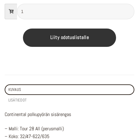
Liity odotuslistalle
KUVAUS
LISÄTIEDOT
Continental polkupyörän sisärengas
– Malli: Tour 28 All (perusmalli)
– Koko: 32/47-622/635