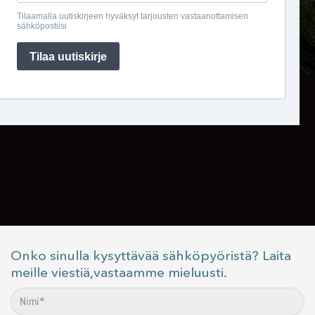
Onko sinulla kysyttävää sähköpyöristä? Laita
meille viestiä,vastaamme mieluusti.