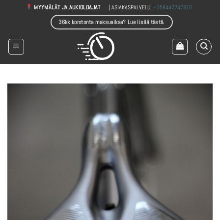
Skip
| ASIAKASPALVELU:
+358447247810
MYYMÄLÄT JA AUKIOLOAJAT
to
36kk korotonta maksuaikaa? Lue lisää tästä.
content