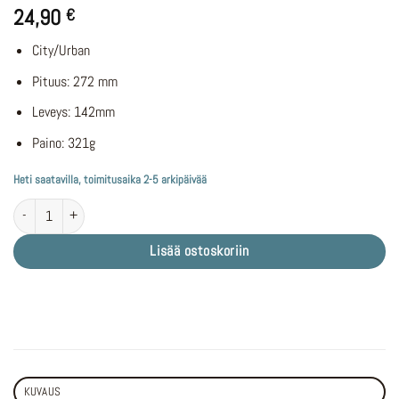
24,90
€
City/Urban
Pituus: 272 mm
Leveys: 142mm
Paino: 321g
Heti saatavilla, toimitusaika 2-5 arkipäivää
DDK Vakio polkupyörän satula määrä
Lisää ostoskoriin
KUVAUS