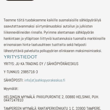
Teemme töitä tuodaksemme kaikille suomalaisille sähköpyöräilyä
saavutettavammaksi siirtymämuodoksi autoilun ja julkisten
liikennevälineiden rinnalle.
Pyrimme alentamaan sähköpyörän
hankintaan ja ylläpitoon liittyviä kustannuksia tuomalla markkinoille
erinomaisen hinta-laatusuhteen tuotteita sekä helposti
lähestyttäviä palveluita polkupyörien elinkaaren maksimoimiseksi.
YRITYSTIEDOT
YRITYS: JU-KA TRADING OY / SÄHKÖPYÖRÄKESKUS
Y-TUNNUS: 2985716-3
SÄHKÖPOSTI:
info(at)sahkopyorakeskus.fi
Myymälät:
HELSINGIN MYYMÄLÄ: PIKKUPURONTIE 2, 00880 HELSINKI, PUH.
0447247810
TAMPEREEN MYYMÄLÄ: RANTAPERKIÖNKATU 1 C, 33900 TAMPERE,