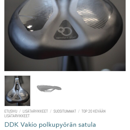
ETUSIVU
/
LISÄTARVIKKEET
/
SUOSITUIMMAT
/
TOP 20 KEVÄÄN
LISÄTARVIKKEET
DDK Vakio polkupyörän satula