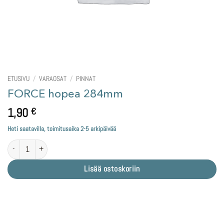
ETUSIVU
/
VARAOSAT
/
PINNAT
FORCE hopea 284mm
1,90
€
Heti saatavilla, toimitusaika 2-5 arkipäivää
FORCE hopea 284mm määrä
Lisää ostoskoriin