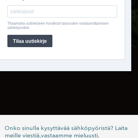
Onko sinulla kysyttävää sähköpyöristä? Laita
meille viestiä,vastaamme mieluusti.