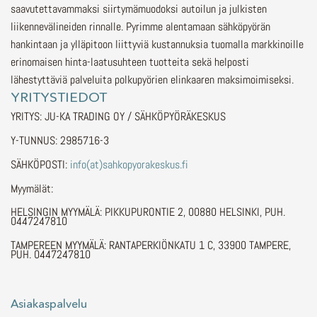
saavutettavammaksi siirtymämuodoksi autoilun ja julkisten
liikennevälineiden rinnalle.
Pyrimme alentamaan sähköpyörän
hankintaan ja ylläpitoon liittyviä kustannuksia tuomalla markkinoille
erinomaisen hinta-laatusuhteen tuotteita sekä helposti
lähestyttäviä palveluita polkupyörien elinkaaren maksimoimiseksi.
YRITYSTIEDOT
YRITYS: JU-KA TRADING OY / SÄHKÖPYÖRÄKESKUS
Y-TUNNUS: 2985716-3
SÄHKÖPOSTI:
info(at)sahkopyorakeskus.fi
Myymälät:
HELSINGIN MYYMÄLÄ: PIKKUPURONTIE 2, 00880 HELSINKI, PUH.
0447247810
TAMPEREEN MYYMÄLÄ: RANTAPERKIÖNKATU 1 C, 33900 TAMPERE,
PUH. 0447247810
Asiakaspalvelu