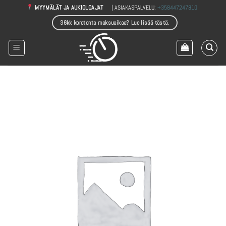
Skip
| ASIAKASPALVELU:
+358447247810
MYYMÄLÄT JA AUKIOLOAJAT
to
36kk korotonta maksuaikaa? Lue lisää tästä.
content