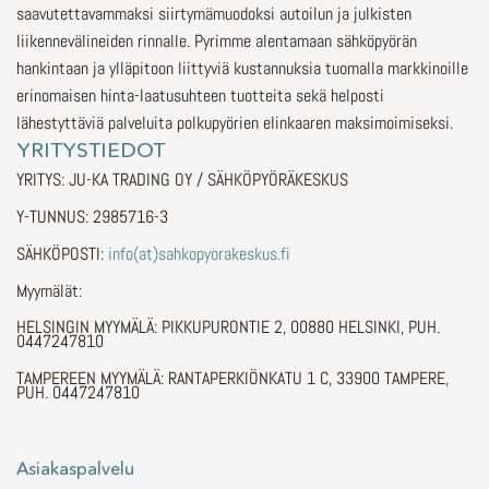
saavutettavammaksi siirtymämuodoksi autoilun ja julkisten
liikennevälineiden rinnalle.
Pyrimme alentamaan sähköpyörän
hankintaan ja ylläpitoon liittyviä kustannuksia tuomalla markkinoille
erinomaisen hinta-laatusuhteen tuotteita sekä helposti
lähestyttäviä palveluita polkupyörien elinkaaren maksimoimiseksi.
YRITYSTIEDOT
YRITYS: JU-KA TRADING OY / SÄHKÖPYÖRÄKESKUS
Y-TUNNUS: 2985716-3
SÄHKÖPOSTI:
info(at)sahkopyorakeskus.fi
Myymälät:
HELSINGIN MYYMÄLÄ: PIKKUPURONTIE 2, 00880 HELSINKI, PUH.
0447247810
TAMPEREEN MYYMÄLÄ: RANTAPERKIÖNKATU 1 C, 33900 TAMPERE,
PUH. 0447247810
Asiakaspalvelu