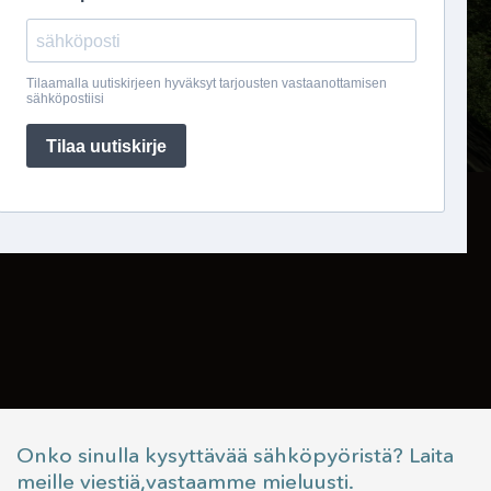
Onko sinulla kysyttävää sähköpyöristä? Laita
meille viestiä,vastaamme mieluusti.