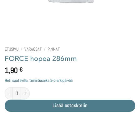
ETUSIVU
/
VARAOSAT
/
PINNAT
FORCE hopea 286mm
1,90
€
Heti saatavilla, toimitusaika 2-5 arkipäivää
FORCE hopea 286mm määrä
Lisää ostoskoriin