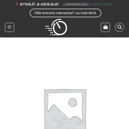
Skip
| ASIAKASPALVELU:
+358447247810
MYYMÄLÄT JA AUKIOLOAJAT
to
36kk korotonta maksuaikaa? Lue lisää tästä.
content