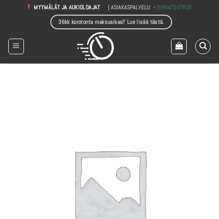
Skip
| ASIAKASPALVELU:
+358447247810
MYYMÄLÄT JA AUKIOLOAJAT
to
36kk korotonta maksuaikaa? Lue lisää tästä.
content