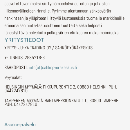
saavutettavammaksi siirtymämuodoksi autoilun ja julkisten
liikennevälineiden rinnalle.
Pyrimme alentamaan sähköpyörän
hankintaan ja ylläpitoon liittyviä kustannuksia tuomalla markkinoille
erinomaisen hinta-laatusuhteen tuotteita sekä helposti
lähestyttäviä palveluita polkupyörien elinkaaren maksimoimiseksi.
YRITYSTIEDOT
YRITYS: JU-KA TRADING OY / SÄHKÖPYÖRÄKESKUS
Y-TUNNUS: 2985716-3
SÄHKÖPOSTI:
info(at)sahkopyorakeskus.fi
Myymälät:
HELSINGIN MYYMÄLÄ: PIKKUPURONTIE 2, 00880 HELSINKI, PUH.
0447247810
TAMPEREEN MYYMÄLÄ: RANTAPERKIÖNKATU 1 C, 33900 TAMPERE,
PUH. 0447247810
Asiakaspalvelu