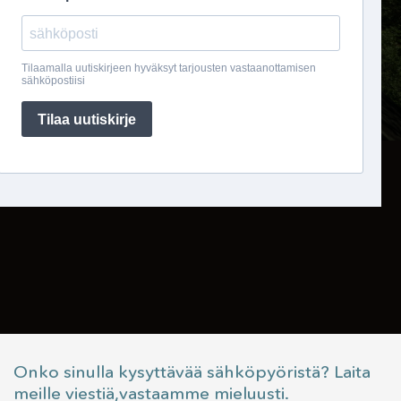
Onko sinulla kysyttävää sähköpyöristä? Laita
meille viestiä,vastaamme mieluusti.