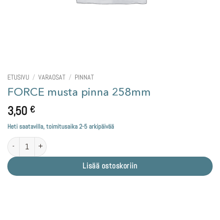
ETUSIVU
/
VARAOSAT
/
PINNAT
FORCE musta pinna 258mm
3,50
€
Heti saatavilla, toimitusaika 2-5 arkipäivää
FORCE musta pinna 258mm määrä
Lisää ostoskoriin