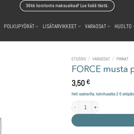
36kk korotonta maksuaikaa? Lue lisää tästä.
POLKUPYÖRÄT
LISÄTARVIKKEET
VARAOSAT
HUOLTO
ETUSIVU
/
VARAOSAT
/
PINNAT
FORCE musta 
3,50
€
Heti saatavilla, toimitusaika 2-5 arkipäi
FORCE musta pinna 260mm määrä