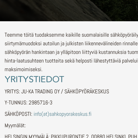
Teemme töitä tuodaksemme kaikille suomalaisille sähköpyöräi
siirtymämuodoksi autoilun ja julkisten liikennevälineiden rinnalle
sähköpyörän hankintaan ja ylläpitoon liittyviä kustannuksia tuo
hinta-laatusuhteen tuotteita sekä helposti lähestyttäviä palvelu
maksimoimiseksi.
YRITYSTIEDOT
YRITYS: JU-KA TRADING OY / SÄHKÖPYÖRÄKESKUS
Y-TUNNUS: 2985716-3
SÄHKÖPOSTI:
info(at)sahkopyorakeskus.fi
Myymälät:
HELSINGIN MYYMÄLÄ: PIKKUPURONTIE 2, 00880 HELSINKI, PU