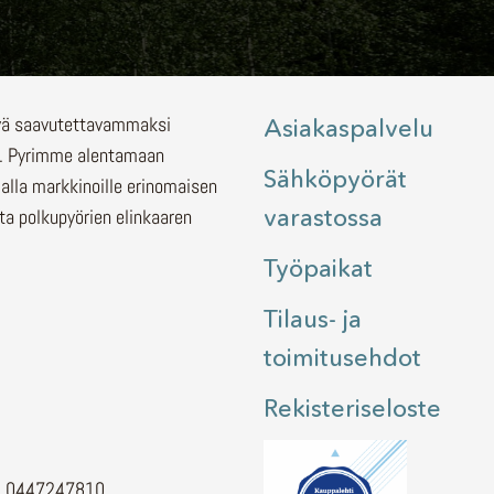
lyä saavutettavammaksi
Asiakaspalvelu
.
Pyrimme alentamaan
Sähköpyörät
malla markkinoille erinomaisen
varastossa
ita polkupyörien elinkaaren
Työpaikat
Tilaus- ja
toimitusehdot
Rekisteriseloste
H. 0447247810