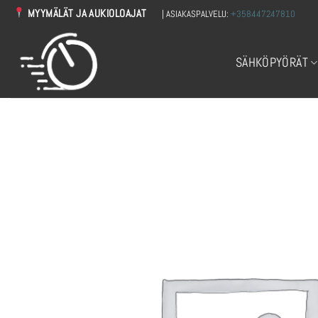
Skip
MYYMÄLÄT JA AUKIOLOAJAT
| ASIAKASPALVELU:
+358447247810
to
content
SÄHKÖPYÖRÄT