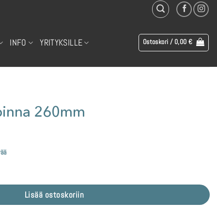
INFO
YRITYKSILLE
Ostoskori /
0,00
€
pinna 260mm
vää
Lisää ostoskoriin