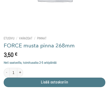
ETUSIVU
/
VARAOSAT
/
PINNAT
FORCE musta pinna 268mm
3,50
€
Heti saatavilla, toimitusaika 2-5 arkipäivää
FORCE musta pinna 268mm määrä
Lisää ostoskoriin