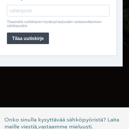
Onko sinulla kysyttävää sähköpyöristä? Laita
meille viestiä,vastaamme mieluusti.