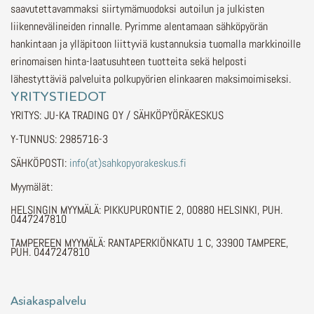
saavutettavammaksi siirtymämuodoksi autoilun ja julkisten
liikennevälineiden rinnalle.
Pyrimme alentamaan sähköpyörän
hankintaan ja ylläpitoon liittyviä kustannuksia tuomalla markkinoille
erinomaisen hinta-laatusuhteen tuotteita sekä helposti
lähestyttäviä palveluita polkupyörien elinkaaren maksimoimiseksi.
YRITYSTIEDOT
YRITYS: JU-KA TRADING OY / SÄHKÖPYÖRÄKESKUS
Y-TUNNUS: 2985716-3
SÄHKÖPOSTI:
info(at)sahkopyorakeskus.fi
Myymälät:
HELSINGIN MYYMÄLÄ: PIKKUPURONTIE 2, 00880 HELSINKI, PUH.
0447247810
TAMPEREEN MYYMÄLÄ: RANTAPERKIÖNKATU 1 C, 33900 TAMPERE,
PUH. 0447247810
Asiakaspalvelu