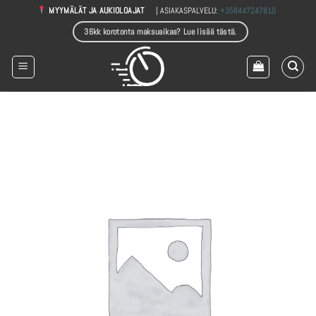
Skip
| ASIAKASPALVELU:
+358447247810
MYYMÄLÄT JA AUKIOLOAJAT
to
36kk korotonta maksuaikaa? Lue lisää tästä.
content