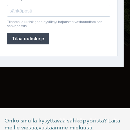
Onko sinulla kysyttävää sähköpyöristä? Laita
meille viestiä,vastaamme mieluusti.