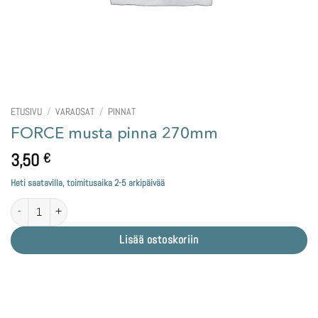
ETUSIVU
/
VARAOSAT
/
PINNAT
FORCE musta pinna 270mm
3,50
€
Heti saatavilla, toimitusaika 2-5 arkipäivää
FORCE musta pinna 270mm määrä
Lisää ostoskoriin