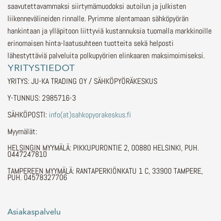
saavutettavammaksi siirtymämuodoksi autoilun ja julkisten
liikennevälineiden rinnalle.
Pyrimme alentamaan sähköpyörän
hankintaan ja ylläpitoon liittyviä kustannuksia tuomalla markkinoille
erinomaisen hinta-laatusuhteen tuotteita sekä helposti
lähestyttäviä palveluita polkupyörien elinkaaren maksimoimiseksi.
YRITYSTIEDOT
YRITYS: JU-KA TRADING OY / SÄHKÖPYÖRÄKESKUS
Y-TUNNUS: 2985716-3
SÄHKÖPOSTI:
info(at)sahkopyorakeskus.fi
Myymälät:
HELSINGIN MYYMÄLÄ: PIKKUPURONTIE 2, 00880 HELSINKI, PUH.
0447247810
TAMPEREEN MYYMÄLÄ: RANTAPERKIÖNKATU 1 C, 33900 TAMPERE,
PUH. 04578327706
Asiakaspalvelu