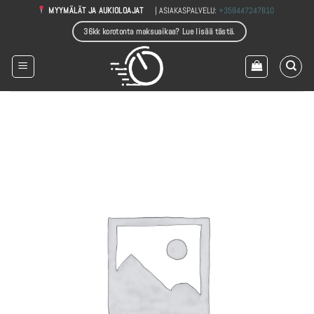
Skip
| ASIAKASPALVELU:
+358447247810
MYYMÄLÄT JA AUKIOLOAJAT
to
36kk korotonta maksuaikaa? Lue lisää tästä.
content