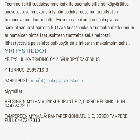
Teemme töitä tuodaksemme kaikille suomalaisille sähköpyöräilyä
saavutettavammaksi siirtymämuodoksi autoilun ja julkisten
liikennevälineiden rinnalle.
Pyrimme alentamaan sähköpyörän
hankintaan ja ylläpitoon liittyviä kustannuksia tuomalla markkinoille
erinomaisen hinta-laatusuhteen tuotteita sekä helposti
lähestyttäviä palveluita polkupyörien elinkaaren maksimoimiseksi.
YRITYSTIEDOT
YRITYS: JU-KA TRADING OY / SÄHKÖPYÖRÄKESKUS
Y-TUNNUS: 2985716-3
SÄHKÖPOSTI:
info(at)sahkopyorakeskus.fi
Myymälät:
HELSINGIN MYYMÄLÄ: PIKKUPURONTIE 2, 00880 HELSINKI, PUH.
0447247810
TAMPEREEN MYYMÄLÄ: RANTAPERKIÖNKATU 1 C, 33900 TAMPERE,
PUH. 0447247810