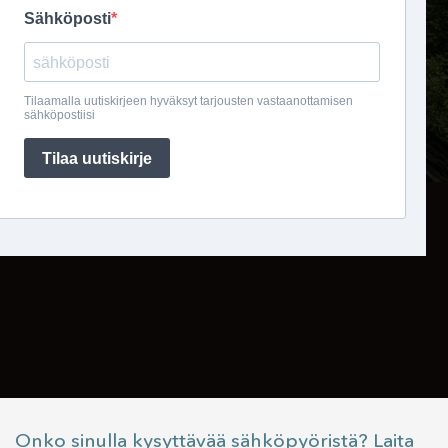
Onko sinulla kysyttävää sähköpyöristä? Laita