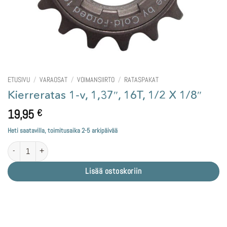
ETUSIVU
/
VARAOSAT
/
VOIMANSIIRTO
/
RATASPAKAT
Kierreratas 1-v, 1,37″, 16T, 1/2 X 1/8″
19,95
€
Heti saatavilla, toimitusaika 2-5 arkipäivää
Kierreratas 1-v, 1,37", 16T, 1/2 X 1/8" määrä
Lisää ostoskoriin