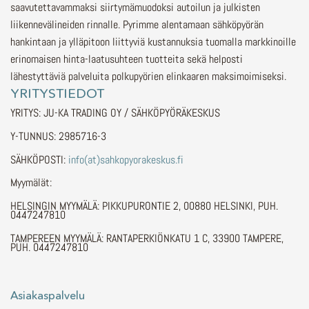
saavutettavammaksi siirtymämuodoksi autoilun ja julkisten
liikennevälineiden rinnalle.
Pyrimme alentamaan sähköpyörän
hankintaan ja ylläpitoon liittyviä kustannuksia tuomalla markkinoille
erinomaisen hinta-laatusuhteen tuotteita sekä helposti
lähestyttäviä palveluita polkupyörien elinkaaren maksimoimiseksi.
YRITYSTIEDOT
YRITYS: JU-KA TRADING OY / SÄHKÖPYÖRÄKESKUS
Y-TUNNUS: 2985716-3
SÄHKÖPOSTI:
info(at)sahkopyorakeskus.fi
Myymälät:
HELSINGIN MYYMÄLÄ: PIKKUPURONTIE 2, 00880 HELSINKI, PUH.
0447247810
TAMPEREEN MYYMÄLÄ: RANTAPERKIÖNKATU 1 C, 33900 TAMPERE,
PUH. 0447247810
Asiakaspalvelu