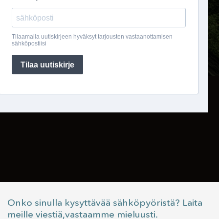
Onko sinulla kysyttävää sähköpyöristä? Laita
meille viestiä,vastaamme mieluusti.