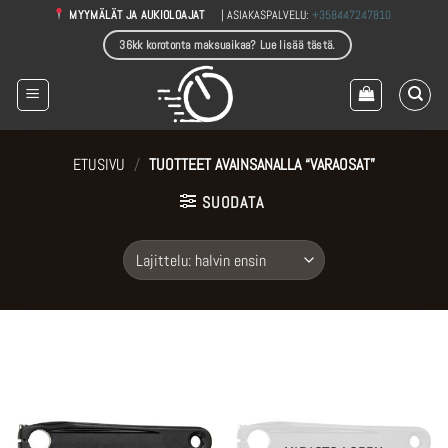
Skip
| ASIAKASPALVELU:
+358447247810
MYYMÄLÄT JA AUKIOLOAJAT
to
36kk korotonta maksuaikaa? Lue lisää tästä.
content
ETUSIVU
/
TUOTTEET AVAINSANALLA “VARAOSAT”
SUODATA