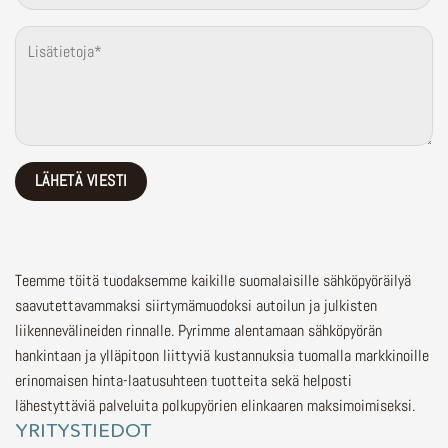
Teemme töitä tuodaksemme kaikille suomalaisille sähköpyöräilyä
saavutettavammaksi siirtymämuodoksi autoilun ja julkisten
liikennevälineiden rinnalle.
Pyrimme alentamaan sähköpyörän
hankintaan ja ylläpitoon liittyviä kustannuksia tuomalla markkinoille
erinomaisen hinta-laatusuhteen tuotteita sekä helposti
lähestyttäviä palveluita polkupyörien elinkaaren maksimoimiseksi.
YRITYSTIEDOT