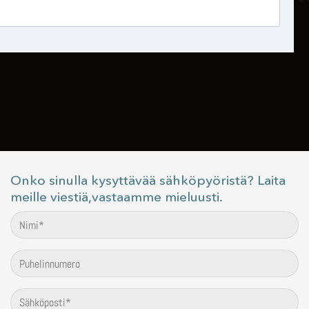
Onko sinulla kysyttävää sähköpyöristä? Laita
meille viestiä,vastaamme mieluusti.