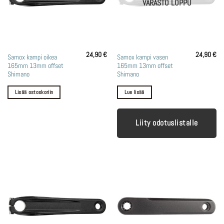
VARASTO LOPPU
24,90
€
24,90
€
Samox kampi oikea
Samox kampi vasen
165mm 13mm offset
165mm 13mm offset
Shimano
Shimano
Lisää ostoskoriin
Lue lisää
Liity odotuslistalle