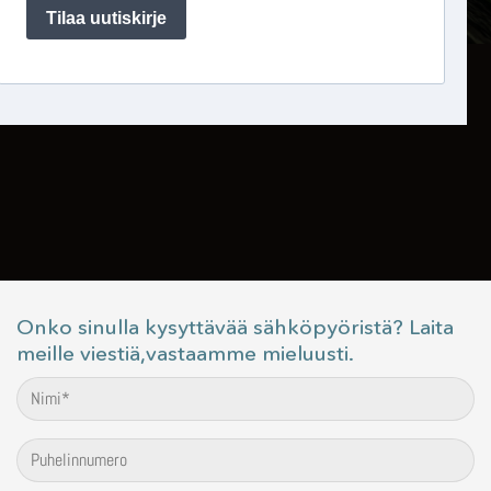
Onko sinulla kysyttävää sähköpyöristä? Laita
meille viestiä,vastaamme mieluusti.