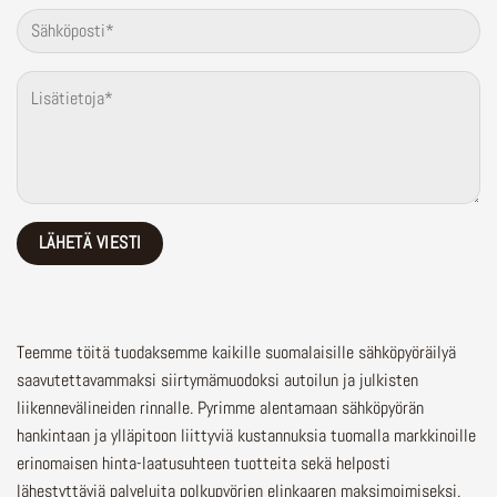
Teemme töitä tuodaksemme kaikille suomalaisille sähköpyöräilyä
saavutettavammaksi siirtymämuodoksi autoilun ja julkisten
liikennevälineiden rinnalle.
Pyrimme alentamaan sähköpyörän
hankintaan ja ylläpitoon liittyviä kustannuksia tuomalla markkinoille
erinomaisen hinta-laatusuhteen tuotteita sekä helposti
lähestyttäviä palveluita polkupyörien elinkaaren maksimoimiseksi.