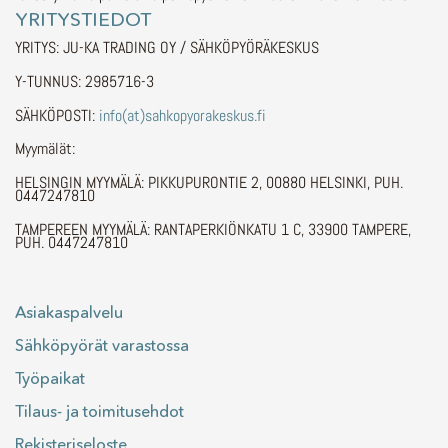
YRITYSTIEDOT
YRITYS: JU-KA TRADING OY / SÄHKÖPYÖRÄKESKUS
Y-TUNNUS: 2985716-3
SÄHKÖPOSTI:
info(at)sahkopyorakeskus.fi
Myymälät:
HELSINGIN MYYMÄLÄ: PIKKUPURONTIE 2, 00880 HELSINKI, PUH.
0447247810
TAMPEREEN MYYMÄLÄ: RANTAPERKIÖNKATU 1 C, 33900 TAMPERE,
PUH. 0447247810
Asiakaspalvelu
Sähköpyörät varastossa
Työpaikat
Tilaus- ja toimitusehdot
Rekisteriseloste