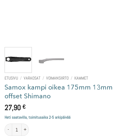
ETUSIVU
/
VARAOSAT
/
VOIMANSIIRTO
/
KAMMET
Samox kampi oikea 175mm 13mm
offset Shimano
27,90
€
Heti saatavilla, toimitusaika 2-5 arkipäivää
Samox kampi oikea 175mm 13mm offset Shimano määrä