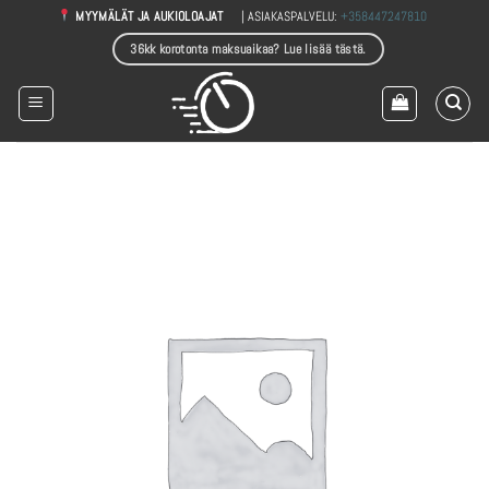
Skip
| ASIAKASPALVELU:
+358447247810
MYYMÄLÄT JA AUKIOLOAJAT
to
36kk korotonta maksuaikaa? Lue lisää tästä.
content