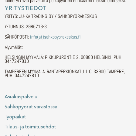
lähestyttäviä palveluita polkupyörien elinkaaren maksimoimiseksi.
YRITYSTIEDOT
YRITYS: JU-KA TRADING OY / SÄHKÖPYÖRÄKESKUS
Y-TUNNUS: 2985716-3
SÄHKÖPOSTI:
info(at)sahkopyorakeskus.fi
Myymälät:
HELSINGIN MYYMÄLÄ: PIKKUPURONTIE 2, 00880 HELSINKI, PUH.
0447247810
TAMPEREEN MYYMÄLÄ: RANTAPERKIÖNKATU 1 C, 33900 TAMPERE,
PUH. 0447247810
Asiakaspalvelu
Sähköpyörät varastossa
Työpaikat
Tilaus- ja toimitusehdot