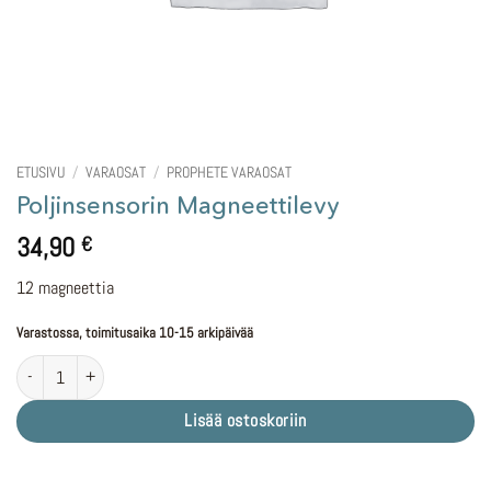
ETUSIVU
/
VARAOSAT
/
PROPHETE VARAOSAT
Poljinsensorin Magneettilevy
34,90
€
12 magneettia
Varastossa, toimitusaika 10-15 arkipäivää
Poljinsensorin Magneettilevy määrä
Lisää ostoskoriin