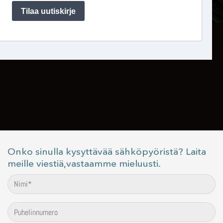
Onko sinulla kysyttävää sähköpyöristä? Laita
meille viestiä,vastaamme mieluusti.