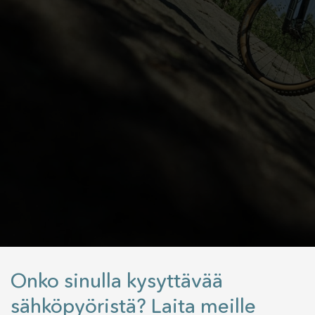
Onko sinulla kysyttävää
sähköpyöristä? Laita meille