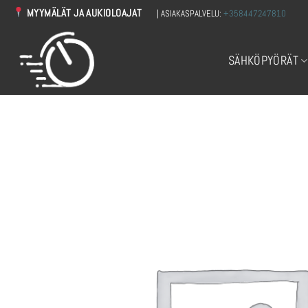
Skip
MYYMÄLÄT JA AUKIOLOAJAT
| ASIAKASPALVELU:
+358447247810
to
content
SÄHKÖPYÖRÄT