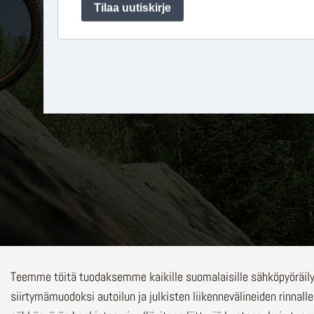
Teemme töitä tuodaksemme kaikille suomalaisille sähköpyöräi
siirtymämuodoksi autoilun ja julkisten liikennevälineiden rinnalle