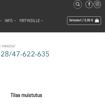
INFO
YRITYKSILLE
Ostoskori /
0,00
€
 VARAOSAT
″ 28/47-622-635
Tilaa muistutus