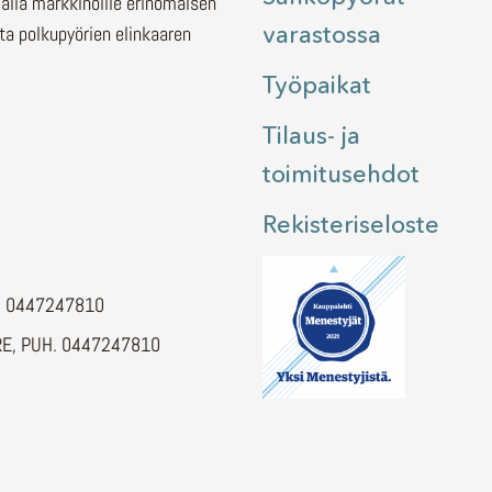
malla markkinoille erinomaisen
varastossa
ita polkupyörien elinkaaren
Työpaikat
Tilaus- ja
toimitusehdot
Rekisteriseloste
H. 0447247810
E, PUH. 0447247810