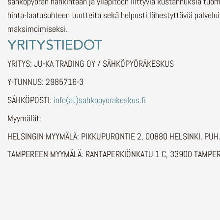
sähköpyörän hankintaan ja ylläpitoon liittyviä kustannuksia tuo
hinta-laatusuhteen tuotteita sekä helposti lähestyttäviä palvelu
maksimoimiseksi.
YRITYSTIEDOT
YRITYS: JU-KA TRADING OY / SÄHKÖPYÖRÄKESKUS
Y-TUNNUS: 2985716-3
SÄHKÖPOSTI:
info(at)sahkopyorakeskus.fi
Myymälät:
HELSINGIN MYYMÄLÄ: PIKKUPURONTIE 2, 00880 HELSINKI, PU
TAMPEREEN MYYMÄLÄ: RANTAPERKIÖNKATU 1 C, 33900 TAMPER