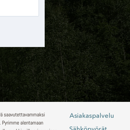
lyä saavutettavammaksi
Asiakaspalvelu
.
Pyrimme alentamaan
Sähköpyörät