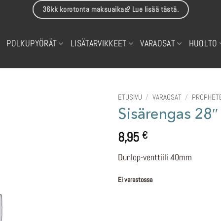
36kk korotonta maksuaikaa? Lue lisää tästä.
POLKUPYÖRÄT
LISÄTARVIKKEET
VARAOSAT
HUOLTO
ETUSIVU
/
VARAOSAT
/
PROPHETE
Sisärengas 28
8,95
€
Dunlop-venttiili 40mm
Ei varastossa