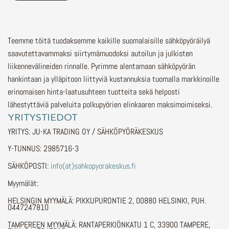
Teemme töitä tuodaksemme kaikille suomalaisille sähköpyöräilyä
saavutettavammaksi siirtymämuodoksi autoilun ja julkisten
liikennevälineiden rinnalle.
Pyrimme alentamaan sähköpyörän
hankintaan ja ylläpitoon liittyviä kustannuksia tuomalla markkinoille
erinomaisen hinta-laatusuhteen tuotteita sekä helposti
lähestyttäviä palveluita polkupyörien elinkaaren maksimoimiseksi.
YRITYSTIEDOT
YRITYS: JU-KA TRADING OY / SÄHKÖPYÖRÄKESKUS
Y-TUNNUS: 2985716-3
SÄHKÖPOSTI:
info(at)sahkopyorakeskus.fi
Myymälät:
HELSINGIN MYYMÄLÄ: PIKKUPURONTIE 2, 00880 HELSINKI, PUH.
0447247810
TAMPEREEN MYYMÄLÄ: RANTAPERKIÖNKATU 1 C, 33900 TAMPERE,