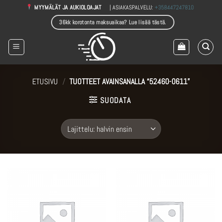
Skip
| ASIAKASPALVELU:
+358447247810
MYYMÄLÄT JA AUKIOLOAJAT
to
36kk korotonta maksuaikaa? Lue lisää tästä.
content
ETUSIVU
/
TUOTTEET AVAINSANALLA “52460-0611”
SUODATA