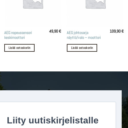
49,90
€
109,90
€
AEG nopeussensori
AEG johtosarja
keskimoottori
näyttö/valo – moottori
Lisää ostoskoriin
Lisää ostoskoriin