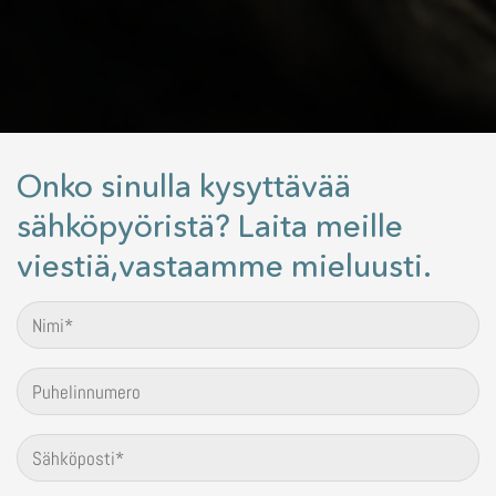
Onko sinulla kysyttävää
sähköpyöristä? Laita meille
viestiä,vastaamme mieluusti.