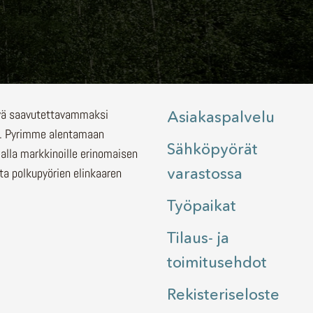
lyä saavutettavammaksi
Asiakaspalvelu
.
Pyrimme alentamaan
Sähköpyörät
malla markkinoille erinomaisen
varastossa
ita polkupyörien elinkaaren
Työpaikat
Tilaus- ja
toimitusehdot
Rekisteriseloste