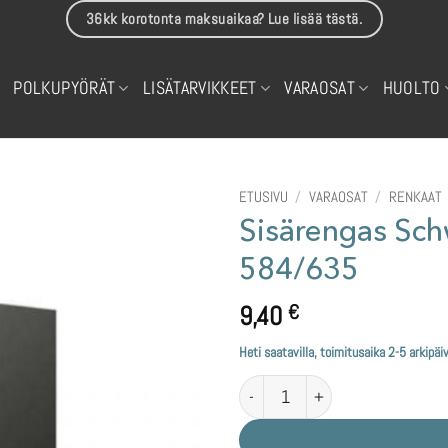
36kk korotonta maksuaikaa? Lue lisää tästä.
POLKUPYÖRÄT
LISÄTARVIKKEET
VARAOSAT
HUOLTO
ETUSIVU
/
VARAOSAT
/
RENKAAT
Sisärengas Sch
584/635
9,40
€
Heti saatavilla, toimitusaika 2-5 arkipäi
Sisärengas Schwalbe AV 29/28/27