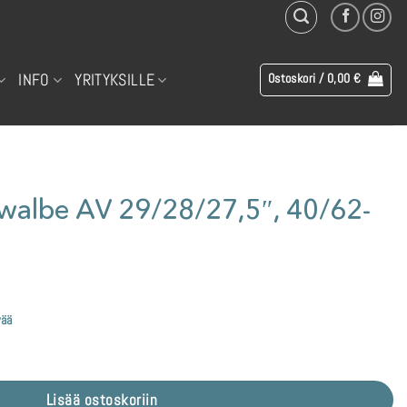
INFO
YRITYKSILLE
Ostoskori /
0,00
€
walbe AV 29/28/27,5″, 40/62-
vää
,5", 40/62-584/635 määrä
Lisää ostoskoriin