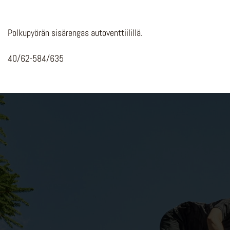
Polkupyörän sisärengas autoventtiilillä.
40/62-584/635