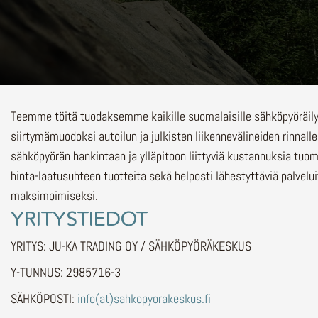
Teemme töitä tuodaksemme kaikille suomalaisille sähköpyöräi
siirtymämuodoksi autoilun ja julkisten liikennevälineiden rinnalle
sähköpyörän hankintaan ja ylläpitoon liittyviä kustannuksia tuo
hinta-laatusuhteen tuotteita sekä helposti lähestyttäviä palvelu
maksimoimiseksi.
YRITYSTIEDOT
YRITYS: JU-KA TRADING OY / SÄHKÖPYÖRÄKESKUS
Y-TUNNUS: 2985716-3
SÄHKÖPOSTI:
info(at)sahkopyorakeskus.fi