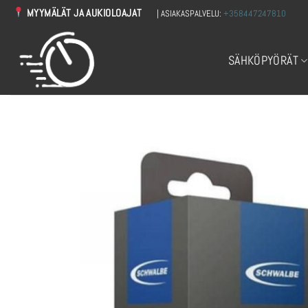
Skip
MYYMÄLÄT JA AUKIOLOAJAT
| ASIAKASPALVELU:
+358447247810
to
content
SÄHKÖPYÖRÄT